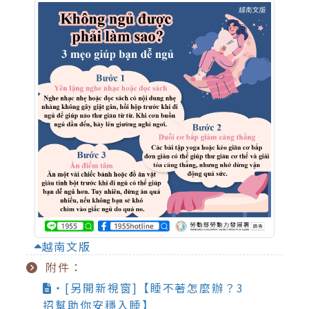
越南文版
附件：
‧[另開新視窗]【睡不著怎麼辦？3
招幫助你安穩入睡】