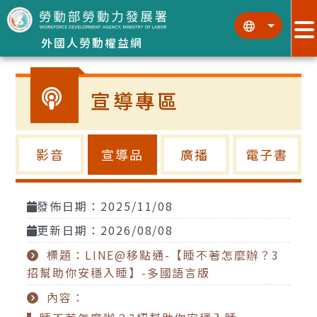
跳到主要內容區塊
:::
:::
外國人勞動權益網
宣導專區
影音
宣導品
廣播
電子書
發佈日期：2025/11/08
更新日期：2026/08/08
標題：LINE@移點通-【睡不著怎麼辦？3
招幫助你安穩入睡】-多國語言版
內容：