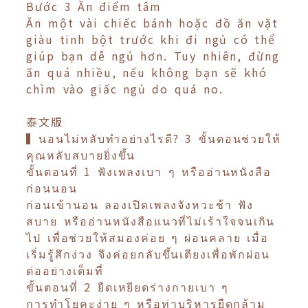
Bước 3 Ăn điểm tâm
Ăn một vài chiếc bánh hoặc đồ ăn vặt
giàu tinh bột trước khi đi ngủ có thể
giúp bạn dễ ngủ hơn. Tuy nhiên, đừng
ăn quá nhiều, nếu không bạn sẽ khó
chìm vào giấc ngủ do quá no.
泰文版
▍นอนไม่หลับทำอย่างไรดี? 3 ขั้นตอนช่วยให้
คุณหลับสบายยิ่งขึ้น
ขั้นตอนที่ 1 ฟังเพลงเบา ๆ หรืออ่านหนังสือ
ก่อนนอน
ก่อนเข้านอน ลองเปิดเพลงจังหวะช้า ฟัง
สบาย หรืออ่านหนังสือแนวที่ไม่เร้าใจจนเกิน
ไป เพื่อช่วยให้สมองค่อย ๆ ผ่อนคลาย เมื่อ
เริ่มรู้สึกง่วง จึงค่อยกลับขึ้นเตียงเพื่อพักผ่อน
ต่ออย่างเต็มที่
ขั้นตอนที่ 2 ยืดเหยียดร่างกายเบา ๆ
การทำโยคะง่าย ๆ หรือท่าบริหารยืดกล้าม