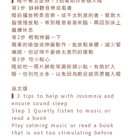
▍睡不著怎麼辦？3招幫助你安穩入睡
第1步 靜靜聽音樂或看書
睡前播放輕柔音樂，或不太刺激的書，幫助大
腦慢慢放鬆，等到睡意漸漸來臨，再回到床上
繼續休息
第2步 輕鬆伸展一下
簡單的瑜伽或伸展動作，能放鬆身體，減少緊
繃感，但記得不要做太激烈的運動
第3步 吃小點心
睡前吃一兩片餅乾等澱粉類小點，有助於入
睡。但別吃太多，以免因為飽足感而更難入睡
英文版
▍3 tips to help with insomnia and
ensure sound sleep
Step 1 Quietly listen to music or
read a book
Play calming music or read a book
that is not too stimulating before