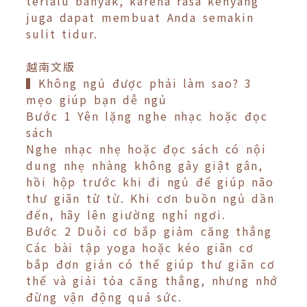
terlalu banyak, karena rasa kenyang
juga dapat membuat Anda semakin
sulit tidur.
越南文版
▍Không ngủ được phải làm sao? 3
mẹo giúp bạn dễ ngủ
Bước 1 Yên lặng nghe nhạc hoặc đọc
sách
Nghe nhạc nhẹ hoặc đọc sách có nội
dung nhẹ nhàng không gây giật gân,
hồi hộp trước khi đi ngủ để giúp não
thư giãn từ từ. Khi cơn buồn ngủ dần
đến, hãy lên giường nghỉ ngơi.
Bước 2 Duỗi cơ bắp giảm căng thẳng
Các bài tập yoga hoặc kéo giãn cơ
bắp đơn giản có thể giúp thư giãn cơ
thể và giải tỏa căng thẳng, nhưng nhớ
đừng vận động quá sức.