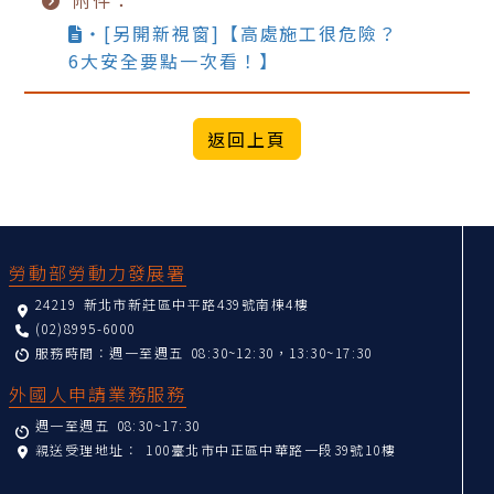
附件：
‧[另開新視窗]【高處施工很危險？
6大安全要點一次看！】
:::
勞動部勞動力發展署
24219 新北市新莊區中平路439號南棟4樓
(02)8995-6000
服務時間：週一至週五 08:30~12:30，13:30~17:30
外國人申請業務服務
週一至週五 08:30~17:30
親送受理地址：
100臺北市中正區中華路一段39號10樓