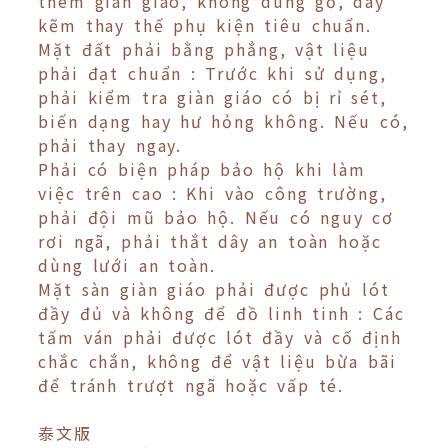
thêm giàn giáo, không dùng gỗ, dây
kẽm thay thế phụ kiện tiêu chuẩn.
Mặt đất phải bằng phẳng, vật liệu
phải đạt chuẩn : Trước khi sử dụng,
phải kiểm tra giàn giáo có bị rỉ sét,
biến dạng hay hư hỏng không. Nếu có,
phải thay ngay.
Phải có biện pháp bảo hộ khi làm
việc trên cao : Khi vào công trường,
phải đội mũ bảo hộ. Nếu có nguy cơ
rơi ngã, phải thắt dây an toàn hoặc
dùng lưới an toàn.
Mặt sàn giàn giáo phải được phủ lót
đầy đủ và không để đồ linh tinh : Các
tấm ván phải được lót đầy và cố định
chắc chắn, không để vật liệu bừa bãi
để tránh trượt ngã hoặc vấp té.
泰文版