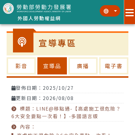
跳到主要內容區塊
:::
:::
外國人勞動權益網
宣導專區
影音
宣導品
廣播
電子書
發佈日期：2025/10/27
更新日期：2026/08/08
標題：LINE@移點通-【高處施工很危險？
6大安全要點一次看！】-多國語言版
內容：