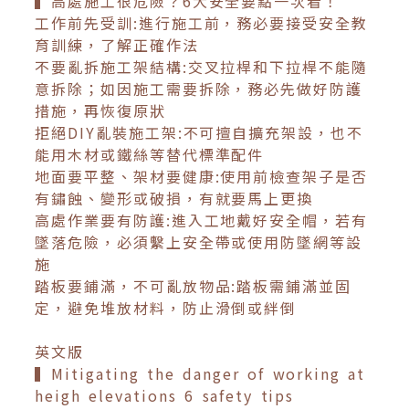
▍高處施工很危險？6大安全要點一次看！
工作前先受訓:進行施工前，務必要接受安全教
育訓練，了解正確作法
不要亂拆施工架結構:交叉拉桿和下拉桿不能隨
意拆除；如因施工需要拆除，務必先做好防護
措施，再恢復原狀
拒絕DIY亂裝施工架:不可擅自擴充架設，也不
能用木材或鐵絲等替代標準配件
地面要平整、架材要健康:使用前檢查架子是否
有鏽蝕、變形或破損，有就要馬上更換
高處作業要有防護:進入工地戴好安全帽，若有
墜落危險，必須繫上安全帶或使用防墜網等設
施
踏板要鋪滿，不可亂放物品:踏板需鋪滿並固
定，避免堆放材料，防止滑倒或絆倒
英文版
▍Mitigating the danger of working at
heigh elevations 6 safety tips