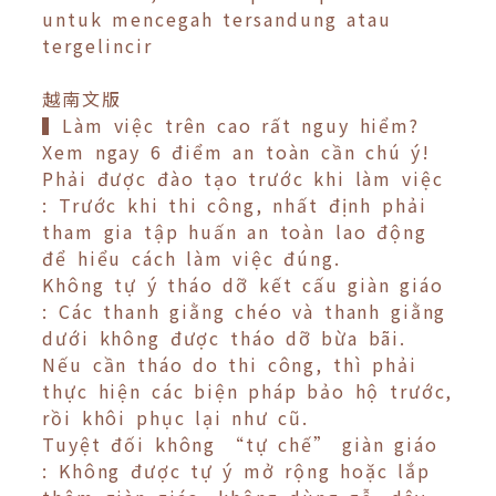
untuk mencegah tersandung atau
tergelincir
越南文版
▍Làm việc trên cao rất nguy hiểm?
Xem ngay 6 điểm an toàn cần chú ý!
Phải được đào tạo trước khi làm việc
: Trước khi thi công, nhất định phải
tham gia tập huấn an toàn lao động
để hiểu cách làm việc đúng.
Không tự ý tháo dỡ kết cấu giàn giáo
: Các thanh giằng chéo và thanh giằng
dưới không được tháo dỡ bừa bãi.
Nếu cần tháo do thi công, thì phải
thực hiện các biện pháp bảo hộ trước,
rồi khôi phục lại như cũ.
Tuyệt đối không “tự chế” giàn giáo
: Không được tự ý mở rộng hoặc lắp