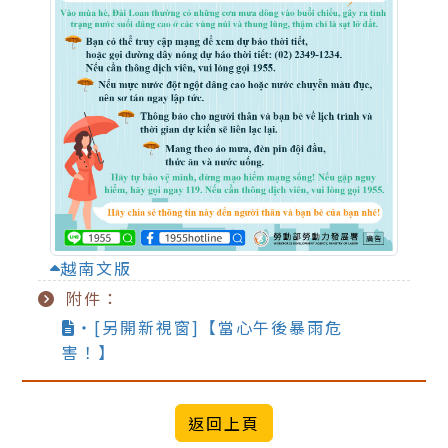
越南文版
附件：
‧[另開新視窗]【當心午後暴雨危
害！】