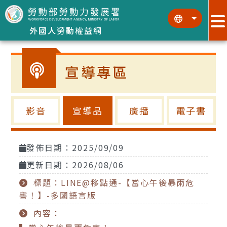
跳到主要內容區塊
:::
:::
外國人勞動權益網
宣導專區
影音
宣導品
廣播
電子書
發佈日期：2025/09/09
更新日期：2026/08/06
標題：LINE@移點通-【當心午後暴雨危
害！】-多國語言版
內容：