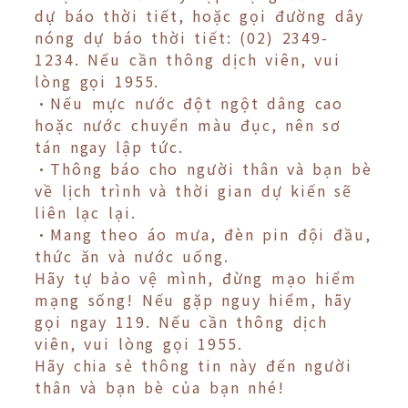
dự báo thời tiết, hoặc gọi đường dây
nóng dự báo thời tiết: (02) 2349-
1234. Nếu cần thông dịch viên, vui
lòng gọi 1955.
•Nếu mực nước đột ngột dâng cao
hoặc nước chuyển màu đục, nên sơ
tán ngay lập tức.
•Thông báo cho người thân và bạn bè
về lịch trình và thời gian dự kiến sẽ
liên lạc lại.
•Mang theo áo mưa, đèn pin đội đầu,
thức ăn và nước uống.
Hãy tự bảo vệ mình, đừng mạo hiểm
mạng sống! Nếu gặp nguy hiểm, hãy
gọi ngay 119. Nếu cần thông dịch
viên, vui lòng gọi 1955.
Hãy chia sẻ thông tin này đến người
thân và bạn bè của bạn nhé!