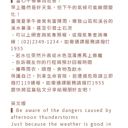
▍當心午後暴雨危害！
早上雖然是好天氣，但下午的氣候可能瞬間變
化！
臺灣夏季午後常有雷陣雨，導致山區和溪谷的
溪水暴漲，甚至引發土石流
•可以上網查詢氣象預報，或撥氣象查詢專
線：(02)2349-1234，如需通譯服務請撥打
1955
•若水位突然升高或水色混濁應馬上撤離
•告訴親友你的行程與預計回報時間
•攜帶雨衣、頭燈、食物及飲水
保護自己，別拿生命冒險，若遭遇危險請立即
撥打119通報，如需通譯服務請撥打1955
趕快將這篇貼文分享給親朋好友吧！
英文版
▍Be aware of the dangers caused by
afternoon thunderstorms
Just because the weather is good in