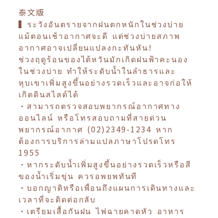
泰文版
▍ระวังอันตรายจากฝนตกหนักในช่วงบ่าย
แม้ตอนเช้าอากาศจะดี แต่ช่วงบ่ายสภาพ
อากาศอาจเปลี่ยนแปลงกะทันหัน!
ช่วงฤดูร้อนของไต้หวันมักเกิดฝนฟ้าคะนอง
ในช่วงบ่าย ทำให้ระดับน้ำในลำธารและ
หุบเขาเพิ่มสูงขึ้นอย่างรวดเร็วและอาจก่อให้
เกิดดินสไลด์ได้
•สามารถตรวจสอบพยากรณ์อากาศทาง
ออนไลน์ หรือโทรสอบถามที่สายด่วน
พยากรณ์อากาศ (02)2349-1234 หาก
ต้องการบริการล่ามแปลภาษาโปรดโทร
1955
•หากระดับน้ำเพิ่มสูงขึ้นอย่างรวดเร็วหรือสี
ของน้ำเริ่มขุ่น ควรอพยพทันที
•บอกญาติหรือเพื่อนถึงแผนการเดินทางและ
เวลาที่จะติดต่อกลับ
•เตรียมเสื้อกันฝน ไฟฉายคาดหัว อาหาร