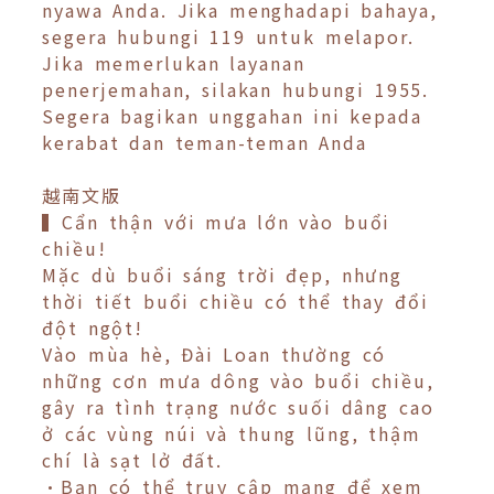
nyawa Anda. Jika menghadapi bahaya,
segera hubungi 119 untuk melapor.
Jika memerlukan layanan
penerjemahan, silakan hubungi 1955.
Segera bagikan unggahan ini kepada
kerabat dan teman-teman Anda
越南文版
▍Cẩn thận với mưa lớn vào buổi
chiều!
Mặc dù buổi sáng trời đẹp, nhưng
thời tiết buổi chiều có thể thay đổi
đột ngột!
Vào mùa hè, Đài Loan thường có
những cơn mưa dông vào buổi chiều,
gây ra tình trạng nước suối dâng cao
ở các vùng núi và thung lũng, thậm
chí là sạt lở đất.
•Bạn có thể truy cập mạng để xem