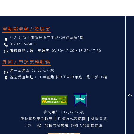
:::
勞動部勞動力發展署
24219 新北市新莊區中平路439號南棟4樓
(02)8995-6000
服務時間：週一至週五 08:30~12:30，13:30~17:30
外國人申請業務服務
週一至週五 08:30~17:30
親送受理地址：
100臺北市中正區中華路一段39號10樓
至
參訪累計：17,477人次
隱私權及安全政策
授權方式及範圍
檢舉貪瀆
2023
勞動力發展署 外國人勞動權益網