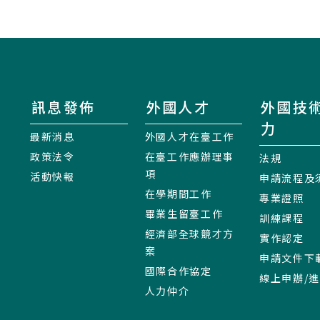
訊息發佈
外國人才
外國技
力
最新消息
外國人才在臺工作
政策法令
在臺工作應辦理事
法規
項
活動快報
申請流程及
在學期間工作
專業證照
畢業生留臺工作
訓練課程
經濟部全球競才方
實作認定
案
申請文件下
國際合作協定
線上申辦/
人力仲介