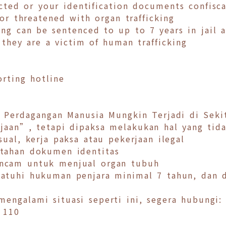
ted or your identification documents confisc
r threatened with organ trafficking
ing can be sentenced to up to 7 years in jail
they are a victim of human trafficking
rting hotline
 Perdagangan Manusia Mungkin Terjadi di Sekit
aan”, tetapi dipaksa melakukan hal yang tida
sual, kerja paksa atau pekerjaan ilegal
itahan dokumen identitas
ancam untuk menjual organ tubuh
jatuhi hukuman penjara minimal 7 tahun, dan 
mengalami situasi seperti ini, segera hubungi:
 110