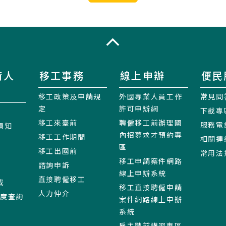
收合
術人
移工事務
線上申辦
便民
移工政策及申請規
外國專業人員工作
常見問
定
許可申辦網
下載專
移工來臺前
聘僱移工前辦理國
服務電
須知
內招募求才預約專
移工工作期間
相關連
區
移工出國前
常用法
移工申請案件網路
諮詢申訴
線上申辦系統
直接聘僱移工
載
移工直接聘僱申請
人力仲介
進度查詢
案件網路線上申辦
系統
雇主聘前講習專區