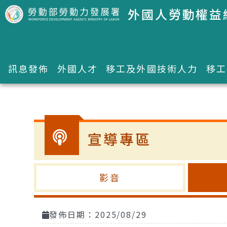
跳到主要內容區塊
外國人勞動權益
訊息發佈
外國人才
移工及外國技術人力
移工
:::
宣導專區
影音
發佈日期：2025/08/29