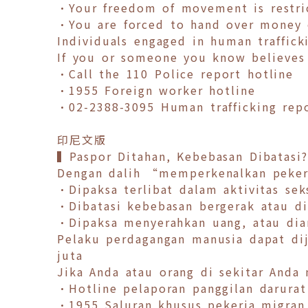
•Your freedom of movement is restric
•You are forced to hand over money o
Individuals engaged in human traffick
If you or someone you know believes 
•Call the 110 Police report hotline
•1955 Foreign worker hotline
•02-2388-3095 Human trafficking repo
印尼文版
▍Paspor Ditahan, Kebebasan Dibatasi?
Dengan dalih “memperkenalkan pekerj
•Dipaksa terlibat dalam aktivitas sek
•Dibatasi kebebasan bergerak atau d
•Dipaksa menyerahkan uang, atau di
Pelaku perdagangan manusia dapat di
juta
Jika Anda atau orang di sekitar Anda 
•Hotline pelaporan panggilan darurat
•1955 Saluran khusus pekerja migran