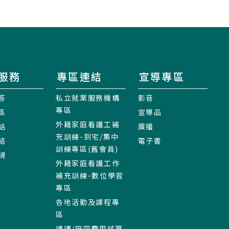
服務
專區連結
宣導專區
答
私立就業服務機構
影音
專區
區
宣導品
外籍家庭看護工補
話
廣播
充訓練-到宅/集中
結
電子書
訓練專區(舊會員)
規
外籍家庭看護工作
補充訓練-數位學習
專區
各地活動及課程專
區
通譯/陪同費用試算