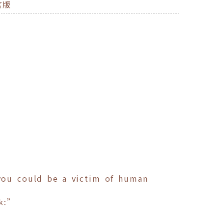
言版
you could be a victim of human
rk:”