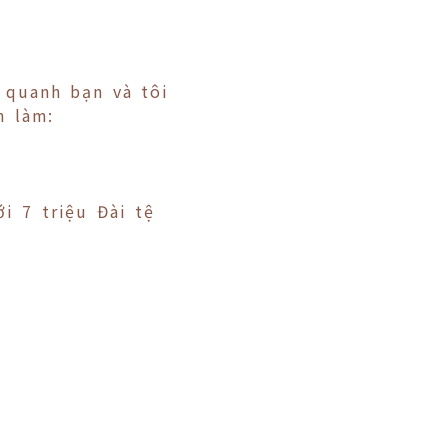
 quanh bạn và tôi
n làm:
i 7 triệu Đài tệ