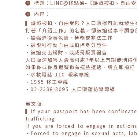
標題：LINE@移點通-【護照被扣、自由
內容：
▍護照被扣、自由受限？人口販運可能就發生
打著「介紹工作」的名義，卻被迫從事不願意
•被強迫從事色情、勞務或非法工作
•被限制行動自由或扣押身分證件
•被迫交出錢財、或威脅販賣器官
人口販運加害人最高可處7年以上有期徒刑得併
如果你或你身邊疑似有這些遭遇，請立即撥打
•求救電話 110 報案專線
•1955 移工專線
•02-2388-3095 人口販運檢舉專線
英文版
▍If your passport has been confiscat
trafficking
If you are forced to engage in action
•Forced to engage in sexual acts, lab