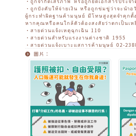
•ถูกจำกัดเสรีภาพ หรือถูกยึดเอกสารประจำ
•ถูกบังคับให้จ่ายเงิน หรือถูกข่มขู่ว่าจะนำ
ผู้กระทำผิดฐานค้ามนุษย์ มีโทษสูงสุดจำคุกตั
หากคุณหรือคนใกล้ตัวต้องสงสัยว่าตกเป็นเหย
•สายด่วนแจ้งเหตุฉุกเฉิน 110
•สายด่วนสำหรับแรงงานต่างชาติ 1955
•สายด่วนแจ้งเบาะแสการค้ามนุษย์ 02-23
圖片：