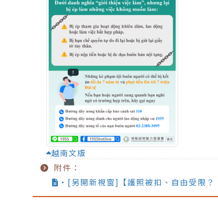
越南文版
附件：
‧[另開新視窗]【護照被扣、自由受限？