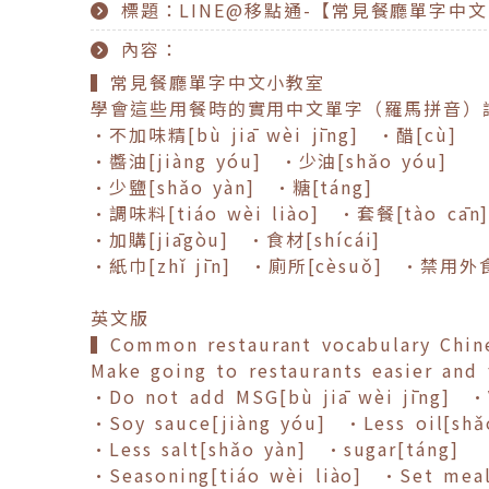
標題：LINE@移點通-【常見餐廳單字中
內容：
▍常見餐廳單字中文小教室
學會這些用餐時的實用中文單字（羅馬拼音）
•不加味精[bù jiā wèi jīng] •醋[cù]
•醬油[jiàng yóu] •少油[shǎo yóu]
•少鹽[shǎo yàn] •糖[táng]
•調味料[tiáo wèi liào] •套餐[tào cān
•加購[jiāgòu] •食材[shícái]
•紙巾[zhǐ jīn] •廁所[cèsuǒ] •禁用外食[j
英文版
▍Common restaurant vocabulary Chin
Make going to restaurants easier and 
•Do not add MSG[bù jiā wèi jīng] •
•Soy sauce[jiàng yóu] •Less oil[shǎ
•Less salt[shǎo yàn] •sugar[táng]
•Seasoning[tiáo wèi liào] •Set meal