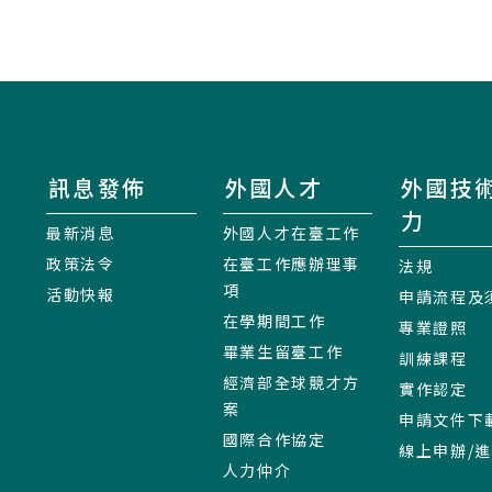
訊息發佈
外國人才
外國技
力
最新消息
外國人才在臺工作
政策法令
在臺工作應辦理事
法規
項
活動快報
申請流程及
在學期間工作
專業證照
畢業生留臺工作
訓練課程
經濟部全球競才方
實作認定
案
申請文件下
國際合作協定
線上申辦/
人力仲介