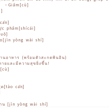
g] •Giấm[cù]
u]
cān]
c phẩm[shícái]
suǒ]
[jìn yòng wài shí]
ระทานอาหาร (พร้อมตัวสะกดพินอิน)
ยและมีความสุขยิ่งขึ้น!
ม[cù]
ุด[tào cān]
]
น [jìn yòng wài shí]