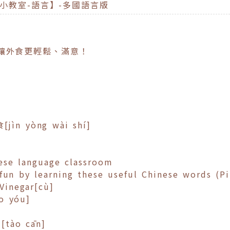
文小教室-語言】-多國語言版
讓外食更輕鬆、滿意！
]
ìn yòng wài shí]
ese language classroom
fun by learning these useful Chinese words (Pi
Vinegar[cù]
o yóu]
[tào cān]