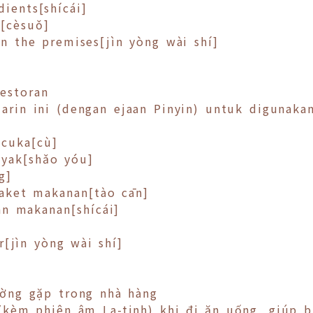
ients[shícái]
[cèsuǒ]
 the premises[jìn yòng wài shí]
estoran
darin ini (dengan ejaan Pinyin) untuk digunaka
cuka[cù]
yak[shǎo yóu]
g]
ket makanan[tào cān]
 makanan[shícái]
[jìn yòng wài shí]
ờng gặp trong nhà hàng
(kèm phiên âm La-tinh) khi đi ăn uống, giúp 