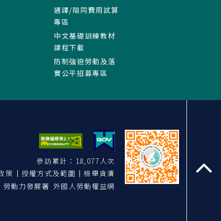
通譯/陪同費用試算
專區
中文基礎訓練教材
課程下載
防制強迫勞動及落
實公平招募專區
參訪累計：18,077人次
政策
授權方式及範圍
檢舉貪瀆
至
勞動力發展署 外國人勞動權益網