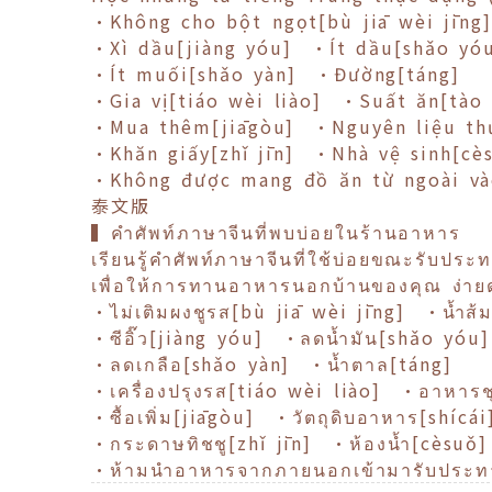
•Không cho bột ngọt[bù jiā wèi jīn
•Xì dầu[jiàng yóu] •Ít dầu[shǎo yó
•Ít muối[shǎo yàn] •Đường[táng]
•Gia vị[tiáo wèi liào] •Suất ăn[tào 
•Mua thêm[jiāgòu] •Nguyên liệu thự
•Khăn giấy[zhǐ jīn] •Nhà vệ sinh[cè
•Không được mang đồ ăn từ ngoài vào
泰文版
▍คำศัพท์ภาษาจีนที่พบบ่อยในร้านอาหาร
เรียนรู้คำศัพท์ภาษาจีนที่ใช้บ่อยขณะรับป
เพื่อให้การทานอาหารนอกบ้านของคุณ ง่ายดา
•ไม่เติมผงชูรส[bù jiā wèi jīng] •น้ำส้
•ซีอิ๊ว[jiàng yóu] •ลดน้ำมัน[shǎo yóu]
•ลดเกลือ[shǎo yàn] •น้ำตาล[táng]
•เครื่องปรุงรส[tiáo wèi liào] •อาหารช
•ซื้อเพิ่ม[jiāgòu] •วัตถุดิบอาหาร[shícái
•กระดาษทิชชู[zhǐ jīn] •ห้องน้ำ[cèsuǒ]
•ห้ามนำอาหารจากภายนอกเข้ามารับประทา