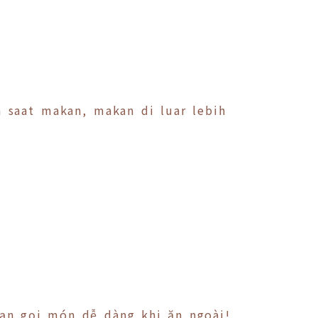
n saat makan, makan di luar lebih
bạn gọi món dễ dàng khi ăn ngoài!