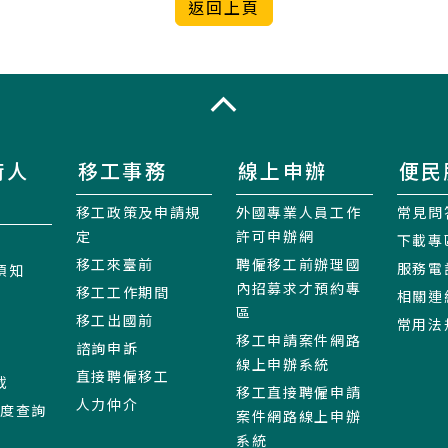
收合
術人
移工事務
線上申辦
便民
移工政策及申請規
外國專業人員工作
常見問
定
許可申辦網
下載專
移工來臺前
聘僱移工前辦理國
服務電
須知
內招募求才預約專
移工工作期間
相關連
區
移工出國前
常用法
移工申請案件網路
諮詢申訴
線上申辦系統
直接聘僱移工
載
移工直接聘僱申請
人力仲介
進度查詢
案件網路線上申辦
系統