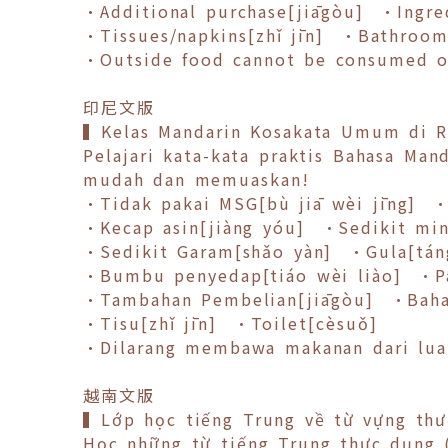
•Additional purchase[jiāgòu] •Ingred
•Tissues/napkins[zhǐ jīn] •Bathroom
•Outside food cannot be consumed on
印尼文版
▍Kelas Mandarin Kosakata Umum di R
Pelajari kata-kata praktis Bahasa Man
mudah dan memuaskan!
•Tidak pakai MSG[bù jiā wèi jīng] •
•Kecap asin[jiàng yóu] •Sedikit min
•Sedikit Garam[shǎo yàn] •Gula[tán
•Bumbu penyedap[tiáo wèi liào] •Pa
•Tambahan Pembelian[jiāgòu] •Bahan
•Tisu[zhǐ jīn] •Toilet[cèsuǒ]
•Dilarang membawa makanan dari luar
越南文版
▍Lớp học tiếng Trung về từ vựng thư
Học những từ tiếng Trung thực dụng 