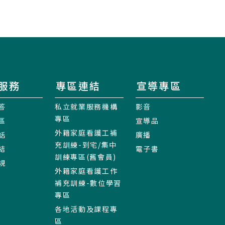
服務
專區連結
宣導專區
答
私立就業服務機構
影音
專區
區
宣導品
外籍家庭看護工補
話
廣播
充訓練-到宅/集中
結
電子書
訓練專區(舊會員)
規
外籍家庭看護工作
補充訓練-數位學習
專區
各地活動及課程專
區