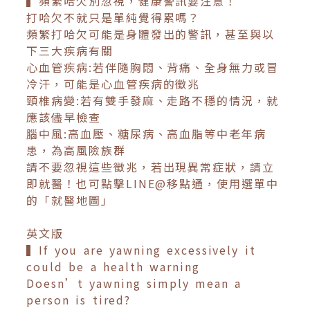
▍頻繁哈欠別忽視，健康警訊要注意！
打哈欠不就只是單純覺得累嗎？
頻繁打哈欠可能是身體發出的警訊，甚至與以
下三大疾病有關
心血管疾病:若伴隨胸悶、背痛、全身無力或冒
冷汗，可能是心血管疾病的徵兆
頸椎病變:若有雙手發麻、走路不穩的情況，就
應該儘早檢查
腦中風:高血壓、糖尿病、高血脂等中老年病
患，為高風險族群
請不要忽視這些徵兆，若出現異常症狀，請立
即就醫！也可點擊LINE@移點通，使用選單中
的「就醫地圖」
英文版
▍If you are yawning excessively it
could be a health warning
Doesn’t yawning simply mean a
person is tired?