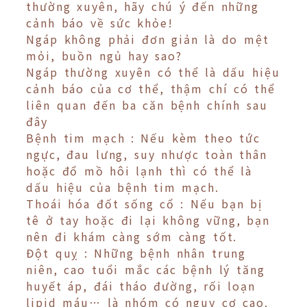
thường xuyên, hãy chú ý đến những
cảnh báo về sức khỏe!
Ngáp không phải đơn giản là do mệt
mỏi, buồn ngủ hay sao?
Ngáp thường xuyên có thể là dấu hiệu
cảnh báo của cơ thể, thậm chí có thể
liên quan đến ba căn bệnh chính sau
đây
Bệnh tim mạch : Nếu kèm theo tức
ngực, đau lưng, suy nhược toàn thân
hoặc đổ mồ hôi lạnh thì có thể là
dấu hiệu của bệnh tim mạch.
Thoái hóa đốt sống cổ : Nếu bạn bị
tê ở tay hoặc đi lại không vững, bạn
nên đi khám càng sớm càng tốt.
Đột quỵ : Những bệnh nhân trung
niên, cao tuổi mắc các bệnh lý tăng
huyết áp, đái tháo đường, rối loạn
lipid máu… là nhóm có nguy cơ cao.