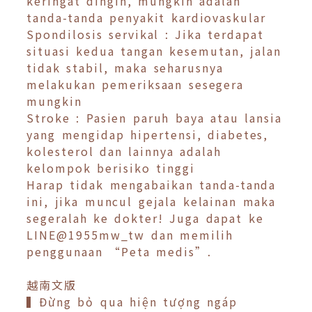
keringat dingin, mungkin adalah
tanda-tanda penyakit kardiovaskular
Spondilosis servikal : Jika terdapat
situasi kedua tangan kesemutan, jalan
tidak stabil, maka seharusnya
melakukan pemeriksaan sesegera
mungkin
Stroke : Pasien paruh baya atau lansia
yang mengidap hipertensi, diabetes,
kolesterol dan lainnya adalah
kelompok berisiko tinggi
Harap tidak mengabaikan tanda-tanda
ini, jika muncul gejala kelainan maka
segeralah ke dokter! Juga dapat ke
LINE@1955mw_tw dan memilih
penggunaan “Peta medis”.
越南文版
▍Đừng bỏ qua hiện tượng ngáp