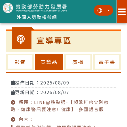
跳到主要內容區塊
:::
:::
外國人勞動權益網
宣導專區
影音
宣導品
廣播
電子書
發佈日期：2025/08/09
更新日期：2026/08/07
標題：LINE@移點通-【頻繁打哈欠別忽
略，健康警訊要注意!-健康】-多國語言版
內容：