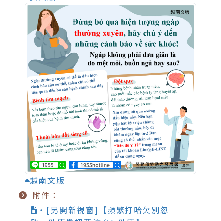
越南文版
附件：
‧[另開新視窗]【頻繁打哈欠別忽