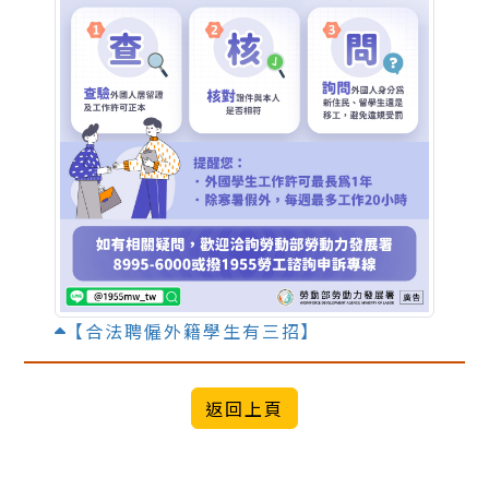
【合法聘僱外籍學生有三招】