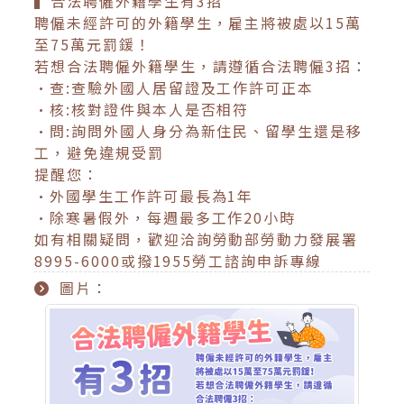
▍合法聘僱外籍學生有3招
聘僱未經許可的外籍學生，雇主將被處以15萬
至75萬元罰鍰！
若想合法聘僱外籍學生，請遵循合法聘僱3招：
•查:查驗外國人居留證及工作許可正本
•核:核對證件與本人是否相符
•問:詢問外國人身分為新住民、留學生還是移
工，避免違規受罰
提醒您：
•外國學生工作許可最長為1年
•除寒暑假外，每週最多工作20小時
如有相關疑問，歡迎洽詢勞動部勞動力發展署
8995-6000或撥1955勞工諮詢申訴專線
圖片：