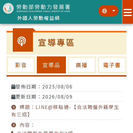
跳到主要內容區塊
:::
:::
外國人勞動權益網
宣導專區
影音
宣導品
廣播
電子書
發佈日期：2025/08/06
更新日期：2026/08/09
標題：LINE@移點通-【合法聘僱外籍學生
有三招】
內容：