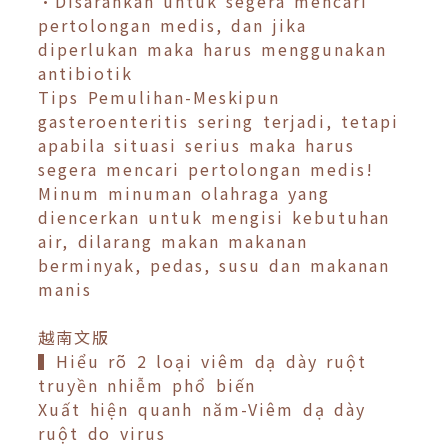
•Disarankan untuk segera mencari
pertolongan medis, dan jika
diperlukan maka harus menggunakan
antibiotik
Tips Pemulihan-Meskipun
gasteroenteritis sering terjadi, tetapi
apabila situasi serius maka harus
segera mencari pertolongan medis!
Minum minuman olahraga yang
diencerkan untuk mengisi kebutuhan
air, dilarang makan makanan
berminyak, pedas, susu dan makanan
manis
越南文版
▍Hiểu rõ 2 loại viêm dạ dày ruột
truyền nhiễm phổ biến
Xuất hiện quanh năm-Viêm dạ dày
ruột do virus