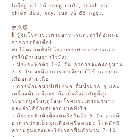
loãng để bổ sung nước, tránh đồ
chiên dầu, cay, sữa và đồ ngọt.
泰文版
▍รู้จักโรคกระเพาะอาหารและลำไส้อักเสบ
จากการติดเชื้อ!
พบได้ตลอดทั้งปี-โรคกระเพาะอาหารและ
ลำไส้อักเสบจากไวรัส:
•มีระยะฟักตัว 1–3 วัน อาการจะคงอยู่นาน
2–3 วัน จะมีอาการอาเจียน มีไข้ และปวด
เมื่อยกล้ามเนื้อ
•การพักผ่อนให้เพียงพอ ดื่มน้ำมาก ๆ และ
เครื่องดื่มเกลือแร่ ถือเป็นสิ่งสำคัญที่สุด
ระบาดสูงในฤดูร้อน-โรคกระเพาะอาหาร
และลำไส้อักเสบจากแบคทีเรีย
•มีระยะฟักตัวตั้งแต่ครึ่งวันถึง 5 วัน อาจมี
อาการถ่ายเป็นมูกเลือดหรือหนอง โรคมักมี
ความรุนแรงและใช้เวลาฟื้นตัวนาน 7–10