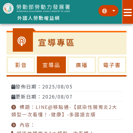
跳到主要內容區塊
:::
:::
外國人勞動權益網
宣導專區
影音
宣導品
廣播
電子書
發佈日期：2025/08/05
更新日期：2026/08/07
標題：LINE@移點通-【感染性腸胃炎2大
類型一次看懂！-健康】-多國語言版
內容：