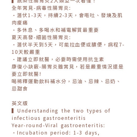
▍感染性腸胃炎2大類型一次看懂！
全年常見-病毒性腸胃炎:
•潛伏1-3天，持續2-3天，會嘔吐、發燒及肌
肉痠痛
•多休息、多喝水和補電解質最重要
夏天高發-細菌性腸胃炎:
•潛伏半天到5天，可能拉血便或膿便，病程7-
10天較嚴重
•建議立即就醫，必要時需使用抗生素
康復小訣竅-腸胃炎雖常見，若是嚴重情況還是
要立即就醫!
喝稀釋運動飲料補水分，忌油、忌辣、忌奶、
忌甜食
英文版
▍Understanding the two types of
infectious gastroenteritis
Year-round-Viral gastroenteritis:
•Incubation period: 1-3 days,