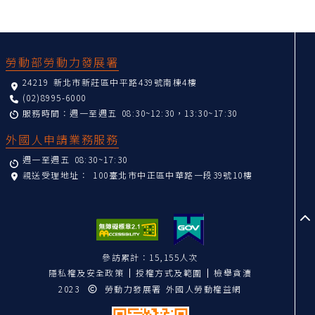
:::
勞動部勞動力發展署
24219 新北市新莊區中平路439號南棟4樓
(02)8995-6000
服務時間：週一至週五 08:30~12:30，13:30~17:30
外國人申請業務服務
週一至週五 08:30~17:30
親送受理地址：
100臺北市中正區中華路一段39號10樓
至
參訪累計：15,155人次
隱私權及安全政策
授權方式及範圍
檢舉貪瀆
2023
勞動力發展署 外國人勞動權益網