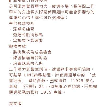
▍職場壓力管理技巧
是否常常覺得壓力大、疲憊不堪？長時間工作
帶來的負擔與人際關係問題可能會影響你的
健康和心情！你也可以這樣做：
學習放鬆技巧
•深呼吸練習
•漸進式肌肉放鬆
•冥想或正念練習
轉換思維
•將挑戰視為成長機會
•練習積極自我對話
•培養感恩的心態
工作壓力影響生活時，建議尋求專業協助。
可點擊 LINE@移點通，使用選單中的 「就
醫地圖」 尋找資源，或撥打 「1925 安心
專線」 進行 24 小時免費心理諮詢，如需
通譯服務請撥打 1955 專線。
英文版