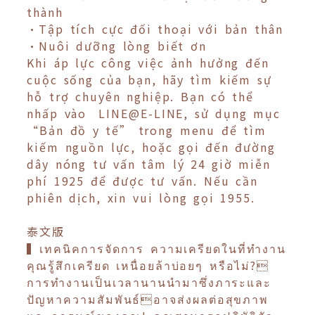
thành
•Tập tích cực đối thoại với bản thân
•Nuôi dưỡng lòng biết ơn
Khi áp lực công việc ảnh hưởng đến
cuộc sống của bạn, hãy tìm kiếm sự
hỗ trợ chuyên nghiệp. Bạn có thể
nhấp vào LINE@E-LINE, sử dụng mục
“Bản đồ y tế” trong menu để tìm
kiếm nguồn lực, hoặc gọi đến đường
dây nóng tư vấn tâm lý 24 giờ miễn
phí 1925 để được tư vấn. Nếu cần
phiên dịch, xin vui lòng gọi 1955.
泰文版
▍เทคนิคการจัดการ ความเครียดในที่ทำงาน
คุณรู้สึกเครียด เหนื่อยล้าบ่อยๆ หรือไม่?
การทำงานเป็นเวลานานนำมาซึ่งภาระและ
ปัญหาความสัมพันธ์อาจส่งผลต่อสุขภาพ