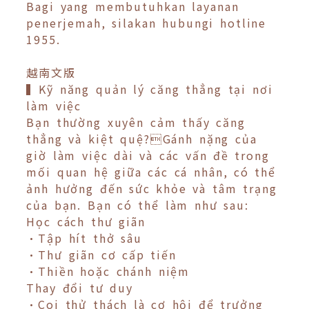
Bagi yang membutuhkan layanan
penerjemah, silakan hubungi hotline
1955.
越南文版
▍Kỹ năng quản lý căng thẳng tại nơi
làm việc
Bạn thường xuyên cảm thấy căng
thẳng và kiệt quệ?Gánh nặng của
giờ làm việc dài và các vấn đề trong
mối quan hệ giữa các cá nhân, có thể
ảnh hưởng đến sức khỏe và tâm trạng
của bạn. Bạn có thể làm như sau:
Học cách thư giãn
•Tập hít thở sâu
•Thư giãn cơ cấp tiến
•Thiền hoặc chánh niệm
Thay đổi tư duy
•Coi thử thách là cơ hội để trưởng