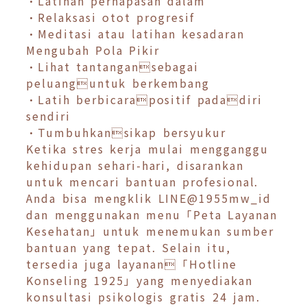
•Latihan pernapasan dalam
•Relaksasi otot progresif
•Meditasi atau latihan kesadaran
Mengubah Pola Pikir
•Lihat tantangansebagai
peluanguntuk berkembang
•Latih berbicarapositif padadiri
sendiri
•Tumbuhkansikap bersyukur
Ketika stres kerja mulai mengganggu
kehidupan sehari-hari, disarankan
untuk mencari bantuan profesional.
Anda bisa mengklik LINE@1955mw_id
dan menggunakan menu「Peta Layanan
Kesehatan」untuk menemukan sumber
bantuan yang tepat. Selain itu,
tersedia juga layanan「Hotline
Konseling 1925」yang menyediakan
konsultasi psikologis gratis 24 jam.