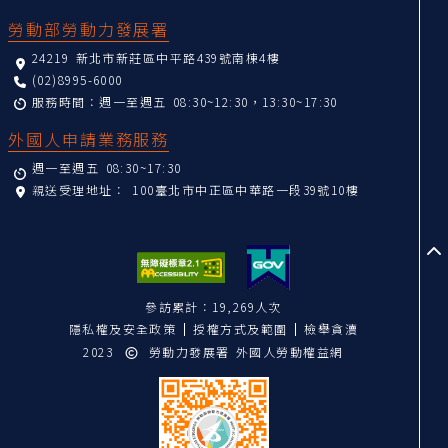
勞動部勞動力發展署
24219 新北市新莊區中平路439號南棟4樓
(02)8995-6000
服務時間：週一至週五 08:30~12:30，13:30~17:30
外國人申請業務服務
週一至週五 08:30~17:30
親送受理地址：
100臺北市中正區中華路一段39號10樓
至
參訪累計：19,269人次
隱私權及安全政策
授權方式及範圍
檢舉貪瀆
2023
勞動力發展署 外國人勞動權益網