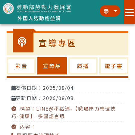
跳到主要內容區塊
:::
:::
外國人勞動權益網
宣導專區
影音
宣導品
廣播
電子書
發佈日期：2025/08/04
更新日期：2026/08/08
標題：LINE@移點通-【職場壓力管理技
巧-健康】-多國語言版
內容：