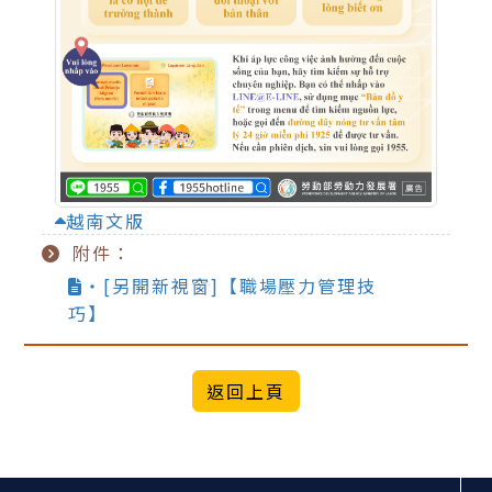
越南文版
附件：
‧[另開新視窗]【職場壓力管理技
巧】
:::