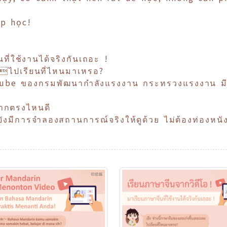
p học!
ี่ใช้งานได้จริงกันเถอะ !
ลยไปเรียนที่ไหนมาเหรอ?
uTube ของกรมพัฒนากำลังแรงงาน กระทรวงแรงงาน มีทั
มจากตรงไหนดี
ีการจำลองสถานการณ์จริงให้ดูด้วย ไม่ต้องท่องหนังสือก
!