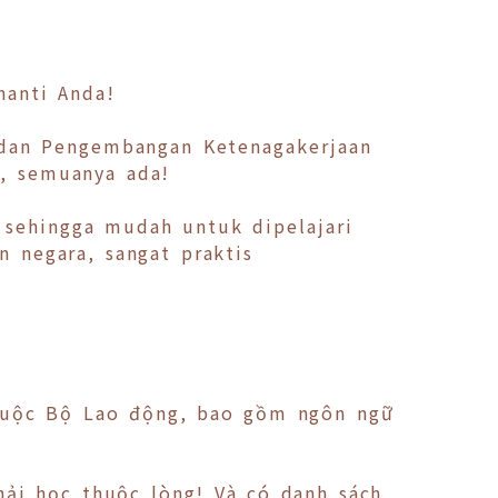
nanti Anda!
adan Pengembangan Ketenagakerjaan
a, semuanya ada!
, sehingga mudah untuk dipelajari
n negara, sangat praktis
thuộc Bộ Lao động, bao gồm ngôn ngữ
hải học thuộc lòng! Và có danh sách