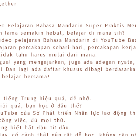
gether
o Pelajaran Bahasa Mandarin Super Praktis Me
 lama semakin hebat, belajar di mana sih?
 video pelajaran Bahasa Mandarin di YouTube B
jaran percakapan sehari-hari, percakapan kerj
 tidak tahu harus mulai dari mana.
ngual yang mengajarkan, juga ada adegan nyata
 Dan lagi ada daftar khusus dibagi berdasarka
 belajar bersama!
 tiếng Trung hiệu quả, dễ nhớ.
iỏi quá, bạn học ở đâu thế?
ouTube của Sở Phát triển Nhân lực lao động 
công việc, đủ mọi thứ.
ng biết bắt đầu từ đâu.
dạy, có cảnh thật nên rất dễ học, không cần p