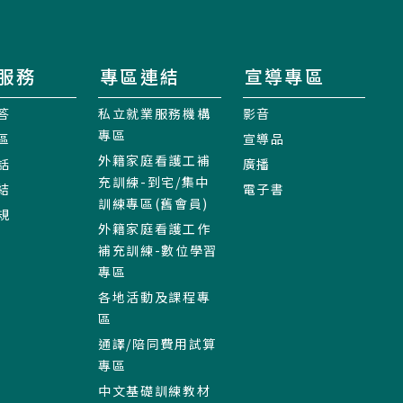
服務
專區連結
宣導專區
答
私立就業服務機構
影音
專區
區
宣導品
外籍家庭看護工補
話
廣播
充訓練-到宅/集中
結
電子書
訓練專區(舊會員)
規
外籍家庭看護工作
補充訓練-數位學習
專區
各地活動及課程專
區
通譯/陪同費用試算
專區
中文基礎訓練教材