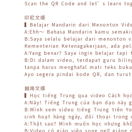
Scan the QR Code and let’s learn to
印尼文版
▍Belajar Mandarin dari Menonton Vide
A:Ehh～ Bahasa Mandarin kamu semakin
B:Saya selalu belajar dari menonton
Kementerian Ketenagakerjaan, ada pela
A:Yang benar? Saya ingin belajar tapi
B:Di dalam video, terdapat guru bili
tanpa harus menghafal mati teks buku!
Ayo segera pindai kode QR, dan turut
越南文版
▍Học tiếng Trung qua video Cách học
A:Này! Tiếng Trung của bạn dạo này g
B:Mình xem video tiếng Trung trên Y
sinh hoạt hàng ngày, đối thoại trong 
A:Thật sao? Mình muốn học nhưng khô
B:Video có giáo viên song ngữ giảng 