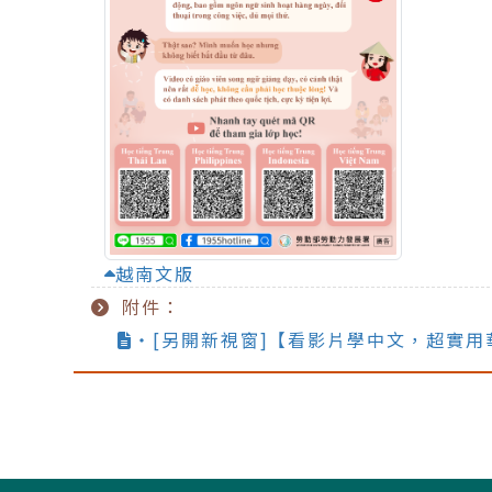
越南文版
附件：
‧[另開新視窗]【看影片學中文，超實用