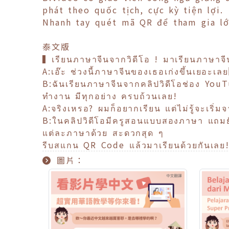
phát theo quốc tịch, cực kỳ tiện lợi.
Nhanh tay quét mã QR để tham gia lớ
泰文版
▍เรียนภาษาจีนจากวิดีโอ ! มาเรียนภาษาจีนท
A:เอ๊ะ ช่วงนี้ภาษาจีนของเธอเก่งขึ้นเยอะเ
B:ฉันเรียนภาษาจีนจากคลิปวิดีโอช่อง Yo
ทำงาน มีทุกอย่าง ครบถ้วนเลย!
A:จริงเหรอ? ผมก็อยากเรียน แต่ไม่รู้จะเริ่
B:ในคลิปวิดีโอมีครูสอนแบบสองภาษา แถมยังม
แต่ละภาษาด้วย สะดวกสุด ๆ
รีบสแกน QR Code แล้วมาเรียนด้วยกันเลย
圖片：