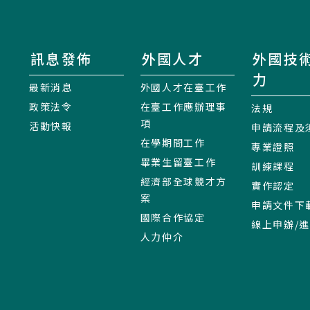
訊息發佈
外國人才
外國技
力
最新消息
外國人才在臺工作
政策法令
在臺工作應辦理事
法規
項
活動快報
申請流程及
在學期間工作
專業證照
畢業生留臺工作
訓練課程
經濟部全球競才方
實作認定
案
申請文件下
國際合作協定
線上申辦/
人力仲介