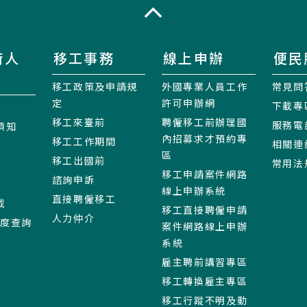
收合
術人
移工事務
線上申辦
便民
移工政策及申請規
外國專業人員工作
常見問
定
許可申辦網
下載專
移工來臺前
聘僱移工前辦理國
服務電
須知
內招募求才預約專
移工工作期間
相關連
區
移工出國前
常用法
移工申請案件網路
諮詢申訴
線上申辦系統
直接聘僱移工
載
移工直接聘僱申請
人力仲介
進度查詢
案件網路線上申辦
系統
雇主聘前講習專區
移工轉換雇主專區
移工行蹤不明及動