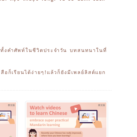
้งคำศัพท์ในชีวิตประจำวัน บทสนทนาในที่
็เรียนได้ง่ายๆ!แล้วก็ยังมีเพลย์ลิสต์แยก