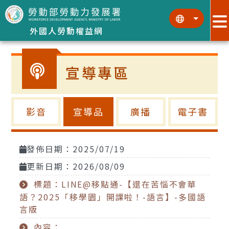
跳到主要內容區塊
:::
:::
外國人勞動權益網
宣導專區
影音
宣導品
廣播
電子書
發佈日期：2025/07/19
更新日期：2026/08/09
標題：LINE@移點通-【還在苦惱不會華
語？2025「移學園」開課啦！-語言】-多國語
言版
內容：