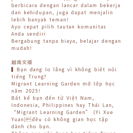
berbicara dengan lancar dalam bekerja
dan kehidupan, juga dapat menjalin
lebih banyak teman!
Ayo cepat pilih tautan komunitas
Anda sendiri
Bergabung tanpa biaya, belajar dengan
mudah!
越南文版
▍Bạn đang lo lắng vì không biết nói
tiếng Trung?
Migrant Learning Garden mở lớp học
năm 2025!
Bất kể bạn đến từ Việt Nam,
Indonesia, Philippines hay Thái Lan,
“Migrant Learning Garden” (Yi Xue
Yuan)đều có không gian học tập
dành cho bạn.