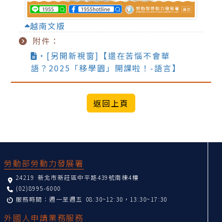
越南文版
附件：
‧[另開新視窗]【還在苦惱不會華
語？2025「移學園」開課啦！-語言】
:::
勞動部勞動力發展署
24219 新北市新莊區中平路439號南棟4樓
(02)8995-6000
服務時間：週一至週五 08:30~12:30，13:30~17:30
外國人申請業務服務