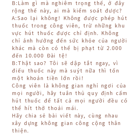
B:Làm gì mà nghiêm trọng thế, ở đây
rộng thế này, ai mà kiểm soát được?
A:Sao lại không! Không được phép hút
thuốc trong công viên, trừ những khu
vực hút thuốc được chỉ định. Không
chỉ ảnh hưởng đến sức khỏe của người
khác mà còn có thể bị phạt từ 2.000
đến 10.000 Đài tệ!
B:Thật sao? Tôi sẽ dập tắt ngay, vì
điếu thuốc này mà suýt nữa thì tốn
một khoản tiền lớn rồi!
Công viên là không gian nghỉ ngơi của
mọi người, hãy tuân thủ quy định cấm
hút thuốc để tất cả mọi người đều có
thể hít thở thoải mái.
Hãy chia sẻ bài viết này, cùng nhau
xây dựng không gian công cộng thân
thiện.