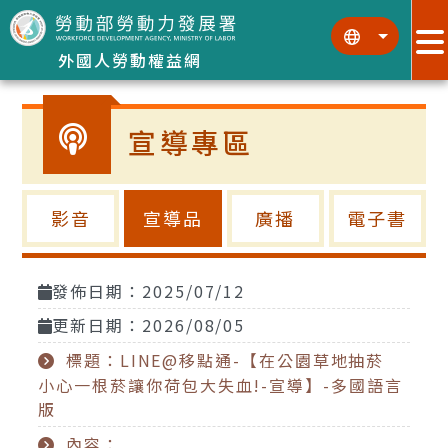
跳到主要內容區塊
:::
:::
外國人勞動權益網
宣導專區
影音
宣導品
廣播
電子書
發佈日期：2025/07/12
更新日期：2026/08/05
標題：LINE@移點通-【在公園草地抽菸
小心一根菸讓你荷包大失血!-宣導】-多國語言
版
內容：