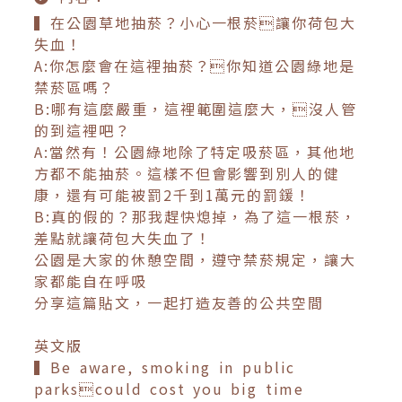
▍在公園草地抽菸？小心一根菸讓你荷包大
失血！
A:你怎麼會在這裡抽菸？你知道公園綠地是
禁菸區嗎？
B:哪有這麼嚴重，這裡範圍這麼大，沒人管
的到這裡吧？
A:當然有！公園綠地除了特定吸菸區，其他地
方都不能抽菸。這樣不但會影響到別人的健
康，還有可能被罰2千到1萬元的罰鍰！
B:真的假的？那我趕快熄掉，為了這一根菸，
差點就讓荷包大失血了！
公園是大家的休憩空間，遵守禁菸規定，讓大
家都能自在呼吸
分享這篇貼文，一起打造友善的公共空間
英文版
▍Be aware, smoking in public
parkscould cost you big time