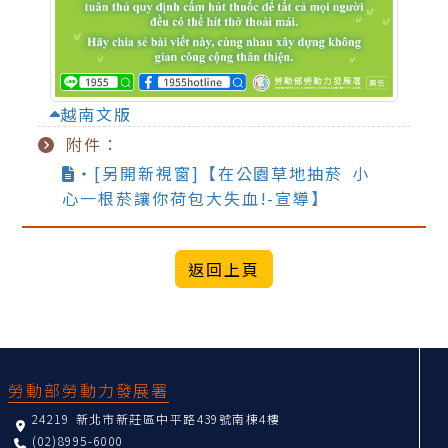
越南文版
附件：
‧[另開新視窗]【在公園草地抽菸 小
心一根菸讓你荷包大失血!-宣導】
:::
勞動部勞動力發展署
24219 新北市新莊區中平路439號南棟4樓
(02)8995-6000