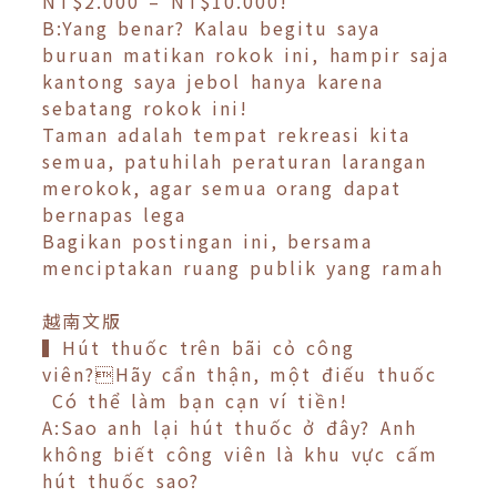
NT$2.000 – NT$10.000!
B:Yang benar? Kalau begitu saya
buruan matikan rokok ini, hampir saja
kantong saya jebol hanya karena
sebatang rokok ini!
Taman adalah tempat rekreasi kita
semua, patuhilah peraturan larangan
merokok, agar semua orang dapat
bernapas lega
Bagikan postingan ini, bersama
menciptakan ruang publik yang ramah
越南文版
▍Hút thuốc trên bãi cỏ công
viên?Hãy cẩn thận, một điếu thuốc
Có thể làm bạn cạn ví tiền!
A:Sao anh lại hút thuốc ở đây? Anh
không biết công viên là khu vực cấm
hút thuốc sao?