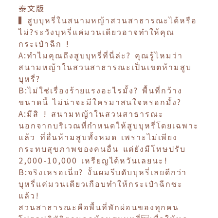
泰文版
▍สูบบุหรี่ในสนามหญ้าสวนสาธารณะได้หรือ
ไม่?ระวังบุหรี่แค่มวนเดียวอาจทำให้คุณ
กระเป๋าฉีก !
A:ทำไมคุณถึงสูบบุหรี่ที่นี่ล่ะ? คุณรู้ไหมว่า
สนามหญ้าในสวนสาธารณะเป็นเขตห้ามสูบ
บุหรี่?
B:ไม่ใช่เรื่องร้ายแรงอะไรมั้ง? พื้นที่กว้าง
ขนาดนี้ ไม่น่าจะมีใครมาสนใจหรอกมั้ง?
A:มีสิ ! สนามหญ้าในสวนสาธารณะ
นอกจากบริเวณที่กำหนดให้สูบบุหรี่โดยเฉพาะ
แล้ว ที่อื่นห้ามสูบทั้งหมด เพราะไม่เพียง
กระทบสุขภาพของคนอื่น แต่ยังมีโทษปรับ
2,000-10,000 เหรียญไต้หวันเลยนะ!
B:จริงเหรอเนี่ย? งั้นผมรีบดับบุหรี่เลยดีกว่า
บุหรี่แค่มวนเดียวเกือบทำให้กระเป๋าฉีกซะ
แล้ว!
สวนสาธารณะคือพื้นที่พักผ่อนของทุกคน