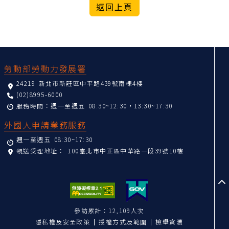
:::
勞動部勞動力發展署
24219 新北市新莊區中平路439號南棟4樓
(02)8995-6000
服務時間：週一至週五 08:30~12:30，13:30~17:30
外國人申請業務服務
週一至週五 08:30~17:30
親送受理地址：
100臺北市中正區中華路一段39號10樓
至
參訪累計：12,109人次
隱私權及安全政策
授權方式及範圍
檢舉貪瀆