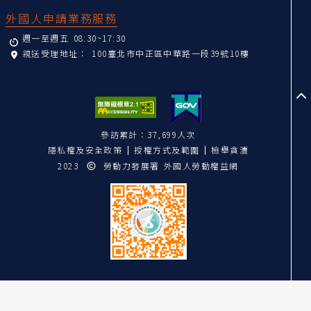
外國人申請業務服務
週一至週五 08:30~17:30
親送受理地址：
100臺北市中正區中華路一段39號10樓
至
參訪累計：37,699人次
隱私權及安全政策
授權方式及範圍
檢舉貪瀆
2023
勞動力發展署 外國人勞動權益網