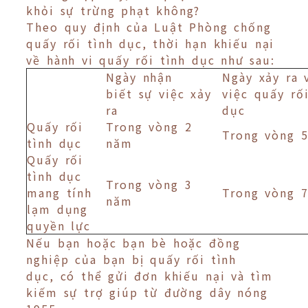
khỏi sự trừng phạt không?
Theo quy định của Luật Phòng chống
quấy rối tình dục, thời hạn khiếu nại
về hành vi quấy rối tình dục như sau:
Ngày nhận
Ngày xảy ra 
biết sự việc xảy
việc quấy rối
ra
dục
Quấy rối
Trong vòng 2
Trong vòng 
tình dục
năm
Quấy rối
tình dục
Trong vòng 3
mang tính
Trong vòng 
năm
lạm dụng
quyền lực
Nếu bạn hoặc bạn bè hoặc đồng
nghiệp của bạn bị quấy rối tình
dục, có thể gửi đơn khiếu nại và tìm
kiếm sự trợ giúp từ đường dây nóng