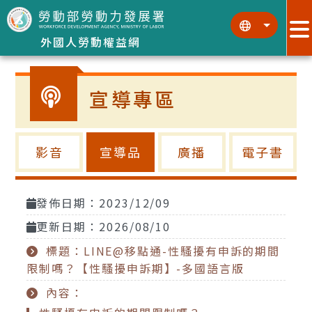
跳到主要內容區塊
:::
:::
外國人勞動權益網
宣導專區
影音
宣導品
廣播
電子書
發佈日期：2023/12/09
更新日期：2026/08/10
標題：LINE@移點通-性騷擾有申訴的期間
限制嗎？【性騷擾申訴期】-多國語言版
內容：