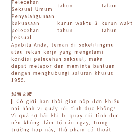
Pelecehan
tahun
tahun
Seksual Umum
Penyalahgunaan
kekuasaan
kurun waktu 3
kurun wak
pelecehan
tahun
tahun
seksual
Apabila Anda, teman di sekelilingmu
atau rekan kerja yang mengalami
kondisi pelecehan seksual, maka
dapat melapor dan meminta bantuan
dengan menghubungi saluran khusus
1955.
越南文版
▎Có giới hạn thời gian nộp đơn khiếu
nại hành vi quấy rối tình dục không?
Vì quá sợ hãi khi bị quấy rối tình dục
nên không dám tố cáo ngay, trong
trường hợp này, thủ phạm có thoát