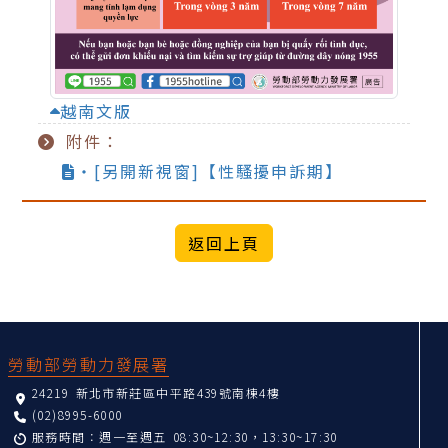
越南文版
附件：
‧[另開新視窗]【性騷擾申訴期】
:::
勞動部勞動力發展署
24219 新北市新莊區中平路439號南棟4樓
(02)8995-6000
服務時間：週一至週五 08:30~12:30，13:30~17:30