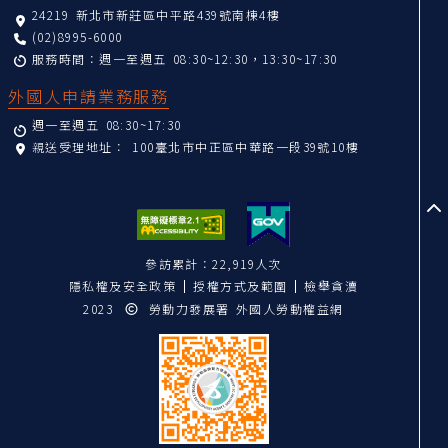
24219 新北市新莊區中平路439號南棟4樓
(02)8995-6000
服務時間：週一至週五 08:30~12:30，13:30~17:30
外國人申請業務服務
週一至週五 08:30~17:30
親送受理地址：
100臺北市中正區中華路一段39號10樓
至
參訪累計：22,919人次
隱私權及安全政策
授權方式及範圍
檢舉貪瀆
2023
勞動力發展署 外國人勞動權益網