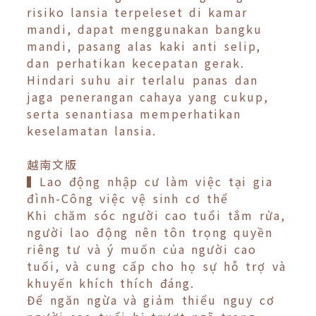
risiko lansia terpeleset di kamar
mandi, dapat menggunakan bangku
mandi, pasang alas kaki anti selip,
dan perhatikan kecepatan gerak.
Hindari suhu air terlalu panas dan
jaga penerangan cahaya yang cukup,
serta senantiasa memperhatikan
keselamatan lansia.
越南文版
▍Lao động nhập cư làm việc tại gia
đình-Công việc vệ sinh cơ thể
Khi chăm sóc người cao tuổi tắm rửa,
người lao động nên tôn trọng quyền
riêng tư và ý muốn của người cao
tuổi, và cung cấp cho họ sự hỗ trợ và
khuyến khích thích đáng.
Để ngăn ngừa và giảm thiểu nguy cơ