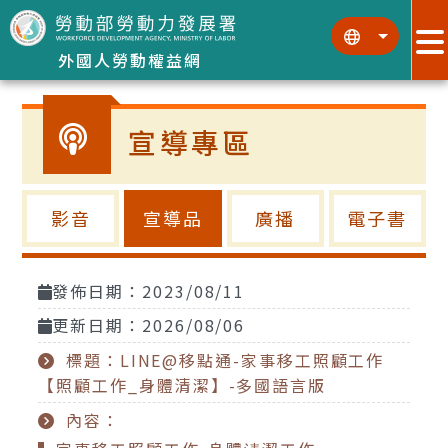
跳到主要內容區塊
:::
:::
外國人勞動權益網
宣導專區
影音
宣導品
廣播
電子書
發佈日期：2023/08/11
更新日期：2026/08/06
標題：LINE@移點通-家事移工照顧工作
【照顧工作_身體清潔】-多國語言版
內容：