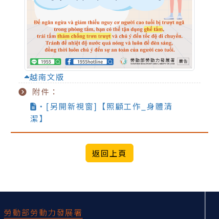
越南文版
附件：
‧[另開新視窗]【照顧工作_身體清
潔】
:::
勞動部勞動力發展署