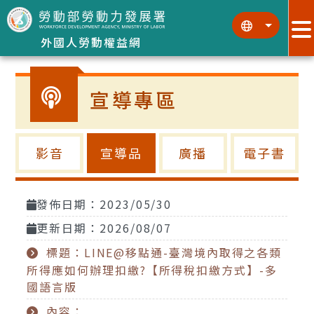
跳到主要內容區塊
:::
:::
外國人勞動權益網
宣導專區
影音
宣導品
廣播
電子書
發佈日期：2023/05/30
更新日期：2026/08/07
標題：LINE@移點通-臺灣境內取得之各類
所得應如何辦理扣繳?【所得稅扣繳方式】-多
國語言版
內容：