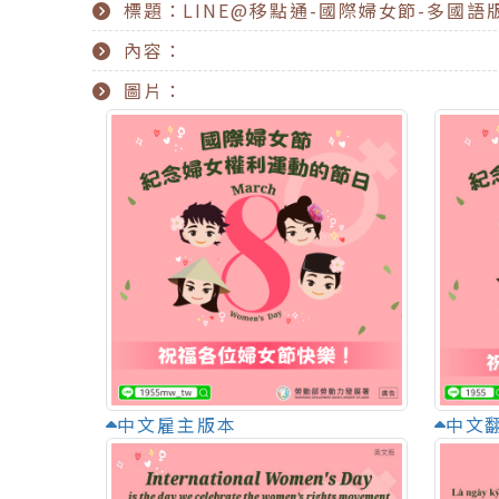
標題：LINE@移點通-國際婦女節-多國語
內容：
圖片：
中文雇主版本
中文