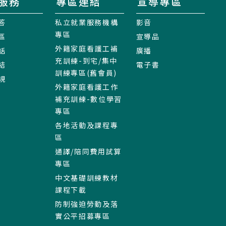
服務
專區連結
宣導專區
答
私立就業服務機構
影音
專區
區
宣導品
外籍家庭看護工補
話
廣播
充訓練-到宅/集中
結
電子書
訓練專區(舊會員)
規
外籍家庭看護工作
補充訓練-數位學習
專區
各地活動及課程專
區
通譯/陪同費用試算
專區
中文基礎訓練教材
課程下載
防制強迫勞動及落
實公平招募專區