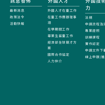
訊息發佈
外國人才
外國技
力
最新消息
外國人才在臺工作
政策法令
在臺工作應辦理事
法規
項
活動快報
申請流程及
在學期間工作
專業證照
畢業生留臺工作
訓練課程
經濟部全球競才方
實作認定
案
申請文件下
國際合作協定
線上申辦/
人力仲介