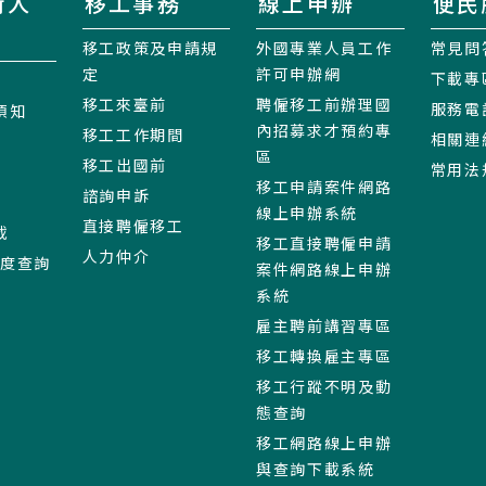
術人
移工事務
線上申辦
便民
移工政策及申請規
外國專業人員工作
常見問
定
許可申辦網
下載專
移工來臺前
聘僱移工前辦理國
服務電
須知
內招募求才預約專
移工工作期間
相關連
區
移工出國前
常用法
移工申請案件網路
諮詢申訴
線上申辦系統
直接聘僱移工
載
移工直接聘僱申請
人力仲介
進度查詢
案件網路線上申辦
系統
雇主聘前講習專區
移工轉換雇主專區
移工行蹤不明及動
態查詢
移工網路線上申辦
與查詢下載系統