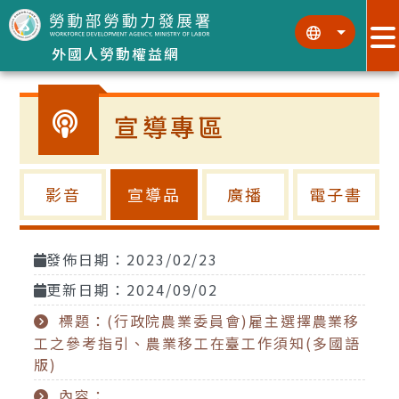
跳到主要內容區塊
:::
:::
外國人勞動權益網
宣導專區
影音
宣導品
廣播
電子書
發佈日期：2023/02/23
更新日期：2024/09/02
標題：(行政院農業委員會)雇主選擇農業移
工之參考指引、農業移工在臺工作須知(多國語
版)
內容：