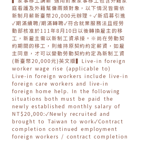
▍家事移工調薪 適用對象家事移工包含外籍家
庭看護及外籍幫傭兩類對象，以下情況皆需依
新制月薪新臺幣20,000元辦理。✓新招募引進
✓期滿續聘/期滿轉聘✓符合就業服務法且經勞
動部核准於111年8月10日以後轉換雇主的移
工，新雇主需以新制工資承接。※尚在勞動契
約期間的移工，則維持原契約約定薪資，如雇
主同意，才可以變動勞動契約約定為新制工資
(新臺幣20,000元)英文版▍Live-in foreign
worker wage rise (applicable to)
Live-in foreign workers include live-in
foreign care workers and live-in
foreign home help. In the following
situations both must be paid the
newly established monthly salary of
NT$20,000:✓Newly recruited and
brought to Taiwan to work✓Contract
completion continued employment
foreign workers / contract completion