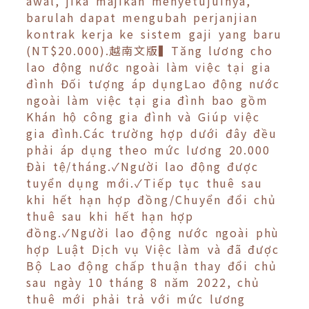
awal, jika majikan menyetujuinya,
barulah dapat mengubah perjanjian
kontrak kerja ke sistem gaji yang baru
(NT$20.000).越南文版▍Tăng lương cho
lao động nước ngoài làm việc tại gia
đình Đối tượng áp dụngLao động nước
ngoài làm việc tại gia đình bao gồm
Khán hộ công gia đình và Giúp việc
gia đình.Các trường hợp dưới đây đều
phải áp dụng theo mức lương 20.000
Đài tệ/tháng.✓Người lao động được
tuyển dụng mới.✓Tiếp tục thuê sau
khi hết hạn hợp đồng/Chuyển đổi chủ
thuê sau khi hết hạn hợp
đồng.✓Người lao động nước ngoài phù
hợp Luật Dịch vụ Việc làm và đã được
Bộ Lao động chấp thuận thay đổi chủ
sau ngày 10 tháng 8 năm 2022, chủ
thuê mới phải trả với mức lương