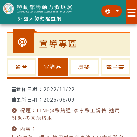
跳到主要內容區塊
:::
:::
外國人勞動權益網
宣導專區
影音
宣導品
廣播
電子書
發佈日期：2022/11/22
更新日期：2026/08/09
標題：LINE@移點通-家事移工調薪 適用
對象-多國語版本
內容：