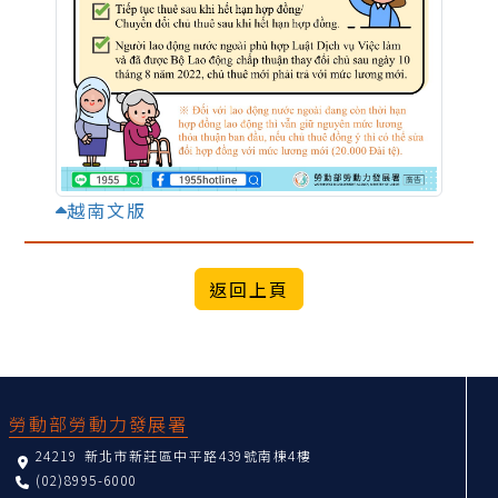
越南文版
:::
勞動部勞動力發展署
24219 新北市新莊區中平路439號南棟4樓
(02)8995-6000