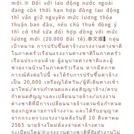
mới.※ Đối với lao động nước ngoài
đang còn thời hạn hợp đồng lao động
thì vẫn giữ nguyên mức lương thỏa
thuận ban đầu, nếu chủ thuê đồng ý
thì có thể sửa đổi hợp đồng với mức
lương mới (20.000 Đài tệ).泰文版▍กลุ่ม
เป้าหมาย การปรับขึ้นค่าจ้างแรงงานต่างชาติ
ในภาคครัวเรือนแรงงานต่างชาติในภาคครัว
เรือนประกอบด้วย ผู้อนุบาลต่างชาติและผู้
ช่วยงานบ้านในภาคครัวเรือน หากมีสภาพ
การณ์ดังต่อไปนี้ จะได้รับการปรับขึ้นค่าจ้าง
เป็น 20,000 เหรียญไต้หวัน✓ผู้ที่เดินทางเข้า
มาใหม่✓ครบกำหนดและต่อสัญญาจ้าง/ครบ
กำหนดสัญญาและเปลี่ยนนายจ้าง✓แรงงาน
ต่างชาติที่มีการเปลี่ยนนายจ้างตามข้อกำหนด
ของกฎหมายการจ้างงาน และได้รับอนุญาต
จากกระทรวงแรงงานหลังวันที่ 10 สิงหาคม
2565 นายจ้างใหม่ต้องจ่ายค่าจ้างตาม
ระเบียบใหม่※แรงงานต่างชาติที่ยังทำงานไม่