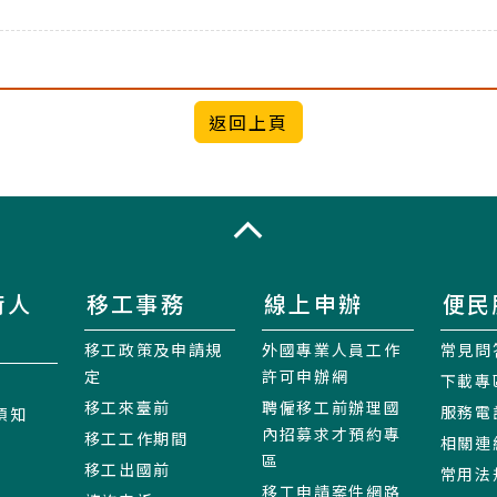
收合
術人
移工事務
線上申辦
便民
移工政策及申請規
外國專業人員工作
常見問
定
許可申辦網
下載專
移工來臺前
聘僱移工前辦理國
服務電
須知
內招募求才預約專
移工工作期間
相關連
區
移工出國前
常用法
移工申請案件網路