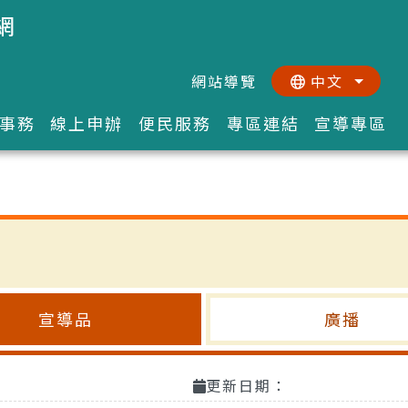
網
網站導覽
中文
:::
::
事務
線上申辦
便民服務
專區連結
宣導專區
宣導品
廣播
更新日期：