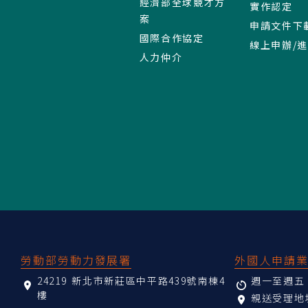
經濟部全球競才方
實作認定
案
申請文件下
國際合作協定
線上申辦/
人力仲介
:::
勞動部勞動力發展署
外國人申請
24219 新北市新莊區中平路439號南棟4
週一至週五 08
樓
親送受理