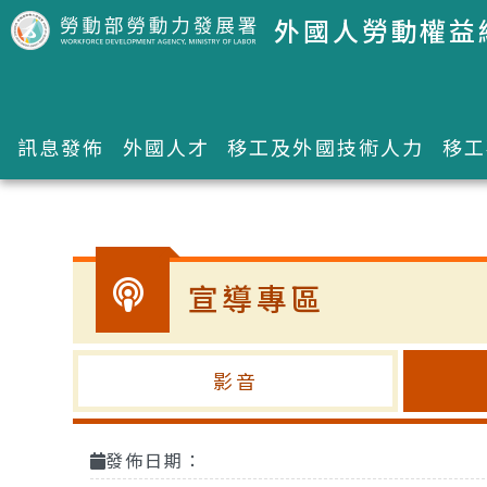
跳到主要內容區塊
外國人勞動權益
訊息發佈
外國人才
移工及外國技術人力
移工
:::
宣導專區
影音
發佈日期：