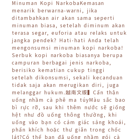
Minuman Kopi NarkobaKemasan
menarik berwarna-warni, jika
ditambahkan air akan sama seperti
minuman biasa, setelah diminum akan
terasa segar, euforia atau relaks untuk
jangka pendek? Hati-hati Anda telah
mengonsumsi minuman kopi narkoba!
Serbuk kopi narkoba biasanya berupa
campuran berbagai jenis narkoba,
berisiko kematian cukup tinggi
setelah dikonsumsi, sekali kecanduan
tidak saja akan merugikan diri, juga
melanggar hukum.越南文版▍Cẩn thận
uống nhầm cà phê ma túyMàu sắc bao
bì rực rỡ, sau khi thêm nước sẽ giống
hệt như đồ uống thông thường, khi
uống vào bạn có cảm giác sảng khoái,
phấn khích hoặc thư giãn trong chốc
lát?Có thể bạn đã uống nhầm gói cà