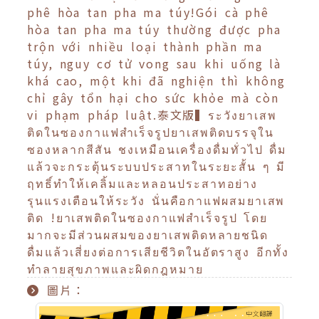
phê hòa tan pha ma túy!Gói cà phê
hòa tan pha ma túy thường được pha
trộn với nhiều loại thành phần ma
túy, nguy cơ tử vong sau khi uống là
khá cao, một khi đã nghiện thì không
chỉ gây tổn hại cho sức khỏe mà còn
vi phạm pháp luật.泰文版▍ระวังยาเสพ
ติดในซองกาแฟสำเร็จรูปยาเสพติดบรรจุใน
ซองหลากสีสัน ชงเหมือนเครื่องดื่มทั่วไป ดื่ม
แล้วจะกระตุ้นระบบประสาทในระยะสั้น ๆ มี
ฤทธิ์ทำให้เคลิ้มและหลอนประสาทอย่าง
รุนแรงเตือนให้ระวัง นั่นคือกาแฟผสมยาเสพ
ติด !ยาเสพติดในซองกาแฟสำเร็จรูป โดย
มากจะมีส่วนผสมของยาเสพติดหลายชนิด
ดื่มแล้วเสี่ยงต่อการเสียชีวิตในอัตราสูง อีกทั้ง
ทำลายสุขภาพและผิดกฎหมาย
圖片：