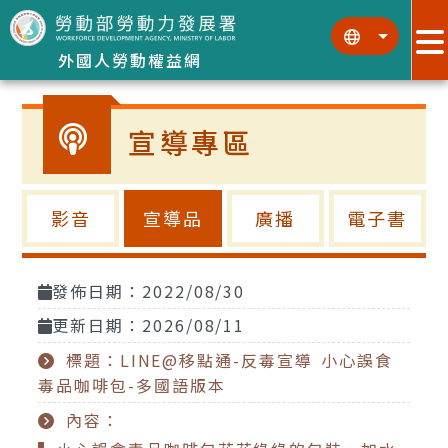
跳到主要內容區塊
:::
:::
外國人勞動權益網
宣導專區
影音
宣導品
廣播
電子書
發佈日期：2022/08/30
更新日期：2026/08/11
標題：LINE@移點通-反毒宣導 小心誤食
毒品咖啡包-多國語版本
內容：