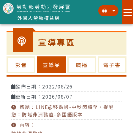
跳到主要內容區塊
:::
:::
外國人勞動權益網
宣導專區
影音
宣導品
廣播
電子書
發佈日期：2022/08/26
更新日期：2026/08/07
標題：LINE@移點通-中秋節將至，提醒
您：防堵非洲豬瘟-多國語版本
內容：