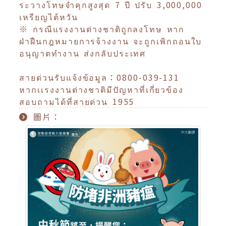
ระวางโทษจำคุกสูงสุด 7 ปี ปรับ 3,000,000
เหรียญไต้หวัน
※ กรณีแรงงานต่างชาติถูกลงโทษ หาก
ฝ่าฝืนกฎหมายการจ้างงาน จะถูกเพิกถอนใบ
อนุญาตทำงาน ส่งกลับประเทศ
สายด่วนรับแจ้งข้อมูล：0800-039-131
หากเเรงงานต่างชาติมีปัญหาที่เกี่ยวข้อง
สอบถามได้ที่สายด่วน 1955
圖片：