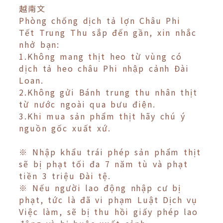
越南文
Phòng chống dịch tả lợn Châu Phi
Tết Trung Thu sắp đến gần, xin nhắc
nhở bạn:
1.Không mang thịt heo từ vùng có
dịch tả heo châu Phi nhập cảnh Đài
Loan.
2.Không gửi Bánh trung thu nhân thịt
từ nước ngoài qua bưu điện.
3.Khi mua sản phẩm thịt hãy chú ý
nguồn gốc xuất xứ.
※ Nhập khẩu trái phép sản phẩm thịt
sẽ bị phạt tối đa 7 năm tù và phạt
tiền 3 triệu Đài tệ.
※ Nếu người lao động nhập cư bị
phạt, tức là đã vi phạm Luật Dịch vụ
Việc làm, sẽ bị thu hồi giấy phép lao