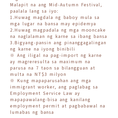
Malapit na ang Mid-Autumn Festival,
paalala lang sa iyo:
1.Huwag magdala ng baboy mula sa
mga lugar na bansa may epidemya
2.Huwag magpadala ng mga mooncake
na naglalaman ng karne sa ibang bansa
3.Bigyang-pansin ang pinanggagalingan
ng karne na iyong binibili
※ Ang iligal na pag-import ng karne
ay magreresulta sa maximum na
parusa na 7 taon sa bilangguan at
multa na NT$3 milyon
※ Kung mapaparusahan ang mga
immigrant worker, ang paglabag sa
Employment Service Law ay
mapapawalang-bisa ang kanilang
employment permit at pagbabawal na
lumabas ng bansa