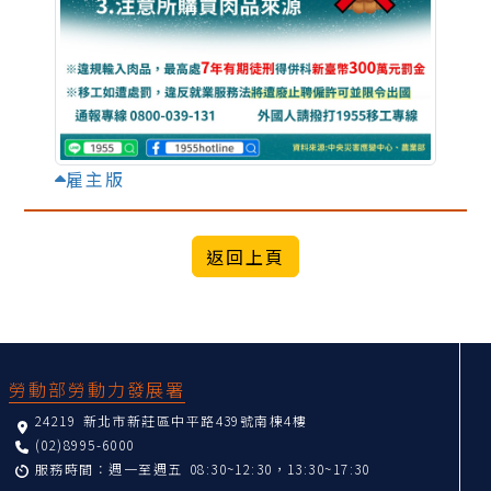
雇主版
:::
勞動部勞動力發展署
24219 新北市新莊區中平路439號南棟4樓
(02)8995-6000
服務時間：週一至週五 08:30~12:30，13:30~17:30