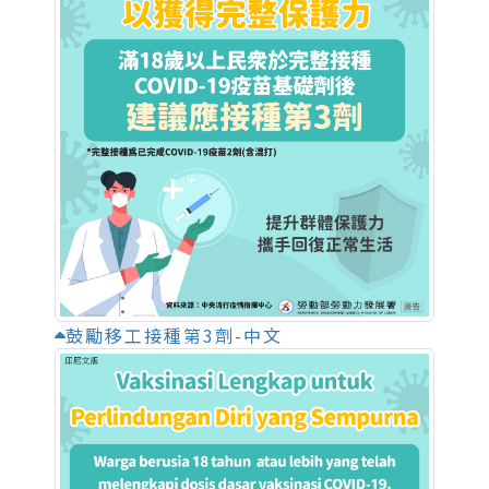
鼓勵移工接種第3劑-中文