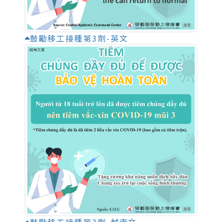
鼓勵移工接種第3劑-英文