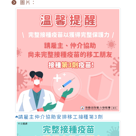
圖片：
請雇主仲介協助安排移工接種第3劑