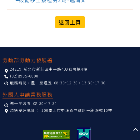
鼓勵移工接種第3劑-越南文
:::
勞動部勞動力發展署
24219 新北市新莊區中平路439號南棟4樓
(02)8995-6000
服務時間：週一至週五 08:30~12:30，13:30~17:30
外國人申請業務服務
週一至週五 08:30~17:30
親送受理地址：
100臺北市中正區中華路一段39號10樓
至