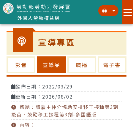
跳到主要內容區塊
:::
:::
外國人勞動權益網
宣導專區
影音
宣導品
廣播
電子書
發佈日期：2022/03/29
更新日期：2026/08/02
標題：請雇主仲介協助安排移工接種第3劑
疫苗、鼓勵移工接種第3劑-多國語版
內容：