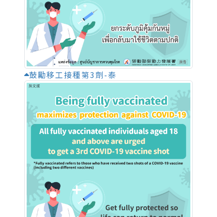
鼓勵移工接種第3劑-泰