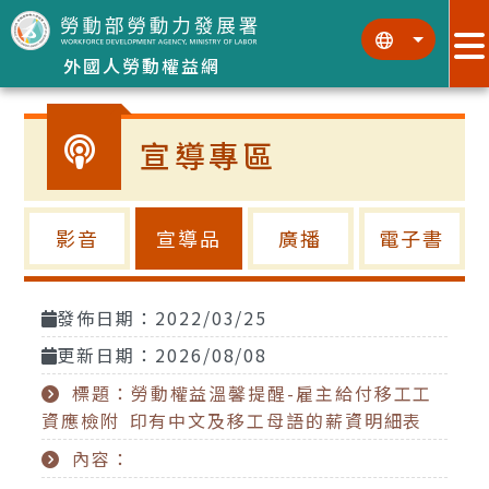
跳到主要內容區塊
:::
:::
外國人勞動權益網
宣導專區
影音
宣導品
廣播
電子書
發佈日期：2022/03/25
更新日期：2026/08/08
標題：勞動權益溫馨提醒-雇主給付移工工
資應檢附 印有中文及移工母語的薪資明細表
內容：