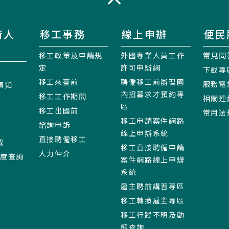
收合
術人
移工事務
線上申辦
便民
移工政策及申請規
外國專業人員工作
常見問
定
許可申辦網
下載專
移工來臺前
聘僱移工前辦理國
服務電
須知
內招募求才預約專
移工工作期間
相關連
區
移工出國前
常用法
移工申請案件網路
諮詢申訴
線上申辦系統
直接聘僱移工
載
移工直接聘僱申請
人力仲介
進度查詢
案件網路線上申辦
系統
雇主聘前講習專區
移工轉換雇主專區
移工行蹤不明及動
態查詢