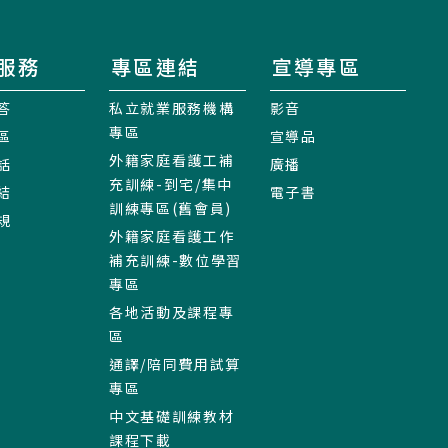
服務
專區連結
宣導專區
答
私立就業服務機構
影音
專區
區
宣導品
外籍家庭看護工補
話
廣播
充訓練-到宅/集中
結
電子書
訓練專區(舊會員)
規
外籍家庭看護工作
補充訓練-數位學習
專區
各地活動及課程專
區
通譯/陪同費用試算
專區
中文基礎訓練教材
課程下載