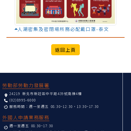
人潮密集及密閉場所務必配戴口罩-泰文
:::
勞動部勞動力發展署
24219 新北市新莊區中平路439號南棟4樓
(02)8995-6000
服務時間：週一至週五 08:30~12:30，13:30~17:30
外國人申請業務服務
週一至週五 08:30~17:30