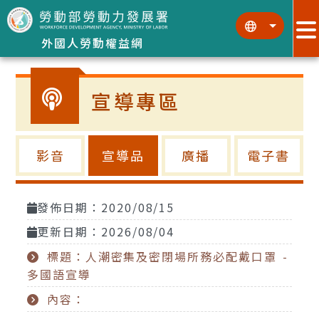
跳到主要內容區塊
:::
:::
外國人勞動權益網
宣導專區
影音
宣導品
廣播
電子書
發佈日期：2020/08/15
更新日期：2026/08/04
標題：人潮密集及密閉場所務必配戴口罩 -
多國語宣導
內容：