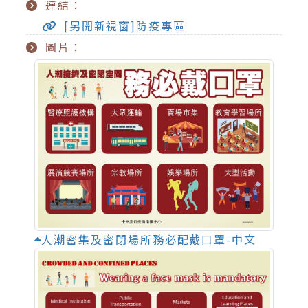
連結：
[另開新視窗]防疫專區
圖片：
人潮密集及密閉場所務必配戴口罩-中文