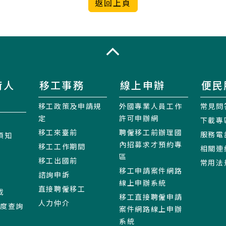
收合
術人
移工事務
線上申辦
便民
移工政策及申請規
外國專業人員工作
常見問
定
許可申辦網
下載專
移工來臺前
聘僱移工前辦理國
服務電
須知
內招募求才預約專
移工工作期間
相關連
區
移工出國前
常用法
移工申請案件網路
諮詢申訴
線上申辦系統
直接聘僱移工
載
移工直接聘僱申請
人力仲介
進度查詢
案件網路線上申辦
系統