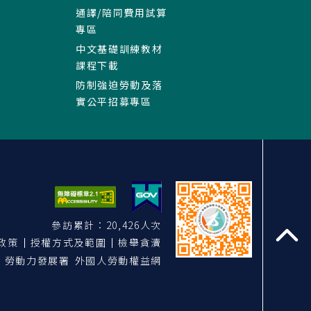
通譯/陪同費用試算
專區
中文基礎訓練教材
課程下載
防制強迫勞動及落
實公平招募專區
參訪累計：20,426人次
政策
授權方式及範圍
檢舉貪瀆
至
勞動力發展署 外國人勞動權益網