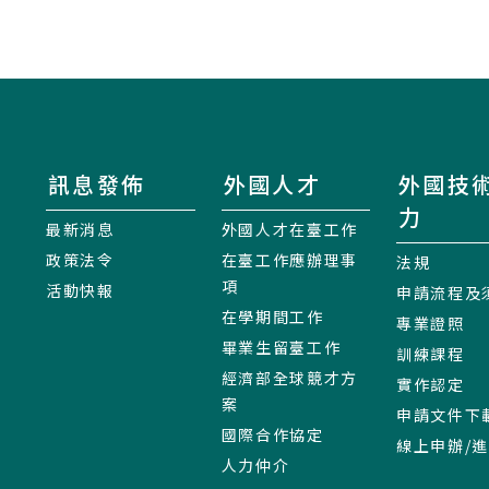
訊息發佈
外國人才
外國技
力
最新消息
外國人才在臺工作
政策法令
在臺工作應辦理事
法規
項
活動快報
申請流程及
在學期間工作
專業證照
畢業生留臺工作
訓練課程
經濟部全球競才方
實作認定
案
申請文件下
國際合作協定
線上申辦/
人力仲介