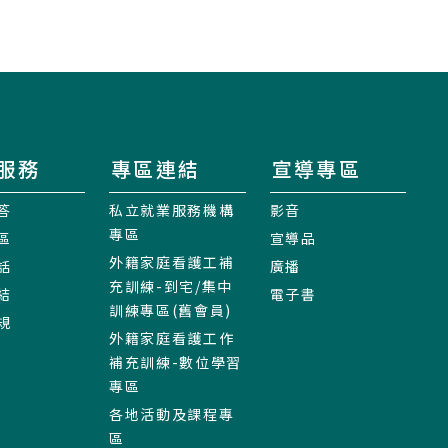
服務
專區連結
宣導專區
答
私立就業服務機構
影音
專區
區
宣導品
外籍家庭看護工補
話
廣播
充訓練-到宅/集中
結
電子書
訓練專區(舊會員)
規
外籍家庭看護工作
補充訓練-數位學習
專區
各地活動及課程專
區