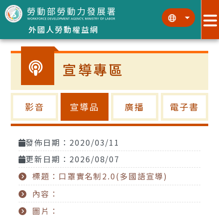
跳到主要內容區塊
:::
:::
外國人勞動權益網
宣導專區
影音
宣導品
廣播
電子書
發佈日期：2020/03/11
更新日期：2026/08/07
標題：口罩實名制2.0(多國語宣導)
內容：
圖片：