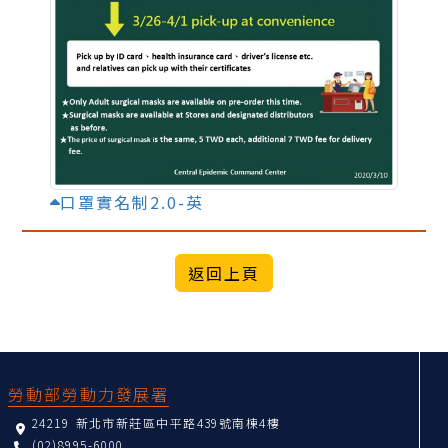
口罩實名制2.0-英
:::
勞動部勞動力發展署
24219 新北市新莊區中平路439號南棟4樓
(02)8995-6000