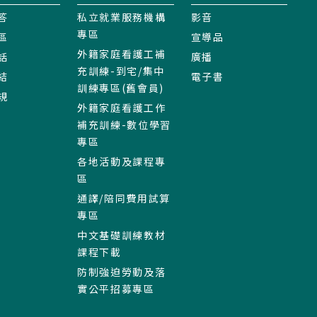
答
私立就業服務機構
影音
專區
區
宣導品
外籍家庭看護工補
話
廣播
充訓練-到宅/集中
結
電子書
訓練專區(舊會員)
規
外籍家庭看護工作
補充訓練-數位學習
專區
各地活動及課程專
區
通譯/陪同費用試算
專區
中文基礎訓練教材
課程下載
防制強迫勞動及落
實公平招募專區