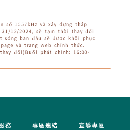
ần số 1557kHz và xây dựng tháp
/12/2024, sẽ tạm thời thay đổi
hát sóng ban đầu sẽ được khôi phục
npage và trang web chính thức.
thay đổi)Buổi phát chính: 16:00-
服務
專區連結
宣導專區