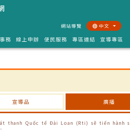
網
網站導覽
中文
:::
::
事務
線上申辦
便民服務
專區連結
宣導專區
宣導品
廣播
anh Quốc tế Đài Loan (Rti) sẽ tiến hành sử
i