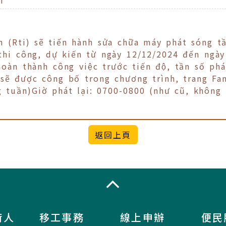
n (Rti) sẽ tiến hành sửa chữa máy phát sóng t
hi công, dự kiến từ ngày 12/12/2024 đến ngày 31
u hoàn thành công việc trước tiến độ, tần số p
 sẽ được công bố trong chương trình, trang Fa
g tuần)Giờ phát lại: 0700-0800 (như cũ, không 
收合
術人
移工事務
線上申辦
便民