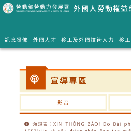
跳到主要內容區塊
外國人勞動權益
訊息發佈
外國人才
移工及外國技術人力
移工
:::
宣導專區
影音
頻道表：XIN THÔNG BÁO! Do Đài phát th
1557kHz và xây dựng tháp ăng-ten mớ