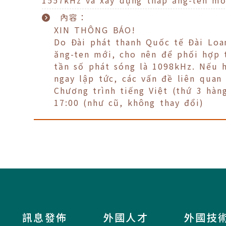
內容：
XIN THÔNG BÁO!
Do Đài phát thanh Quốc tế Đài Loa
ăng-ten mới, cho nên để phối hợp t
tần số phát sóng là 1098kHz. Nế
ngay lập tức, các vấn đề liên quan
Chương trình tiếng Việt (thứ 3 hàn
17:00 (như cũ, không thay đổi)
訊息發佈
外國人才
外國技