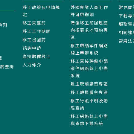
移工政策及申請規
外國專業人員工作
常見問
定
許可申辦網
下載專
移工來臺前
聘僱移工前辦理國
服務電
須知
內招募求才預約專
移工工作期間
相關連
區
移工出國前
常用法
移工申請案件網路
諮詢申訴
線上申辦系統
直接聘僱移工
載
移工直接聘僱申請
人力仲介
進度查詢
案件網路線上申辦
系統
雇主聘前講習專區
移工轉換雇主專區
移工行蹤不明及動
態查詢
移工網路線上申辦
與查詢下載系統