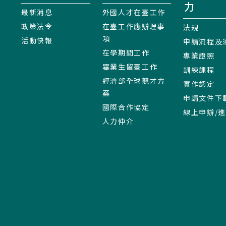
力
最新消息
外國人才在臺工作
政策法令
在臺工作應辦理事
法規
項
活動快報
申請流程及
在學期間工作
專業證照
畢業生留臺工作
訓練課程
經濟部全球競才方
實作認定
案
申請文件下
國際合作協定
線上申辦/
人力仲介