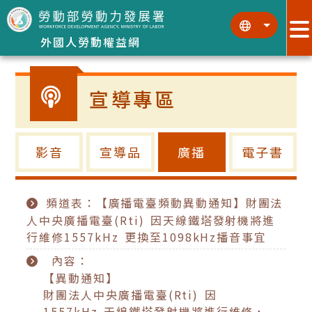
跳到主要內容區塊
:::
:::
外國人勞動權益網
宣導專區
影音
宣導品
廣播
電子書
頻道表：【廣播電臺頻動異動通知】財團法
人中央廣播電臺(Rti) 因天線鐵塔發射機將進
行維修1557kHz 更換至1098kHz播音事宜
內容：
【異動通知】
財團法人中央廣播電臺(Rti) 因
1557kHz 天線鐵塔發射機將進行維修，