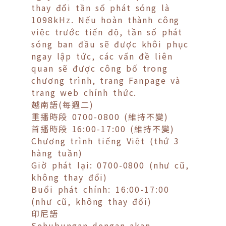
thay đổi tần số phát sóng là
1098kHz. Nếu hoàn thành công
việc trước tiến độ, tần số phát
sóng ban đầu sẽ được khôi phục
ngay lập tức, các vấn đề liên
quan sẽ được công bố trong
chương trình, trang Fanpage và
trang web chính thức.
越南語(每週二)
重播時段 0700-0800 (維持不變)
首播時段 16:00-17:00 (維持不變)
Chương trình tiếng Việt (thứ 3
hàng tuần)
Giờ phát lại: 0700-0800 (như cũ,
không thay đổi)
Buổi phát chính: 16:00-17:00
(như cũ, không thay đổi)
印尼語
Sehubungan dengan akan