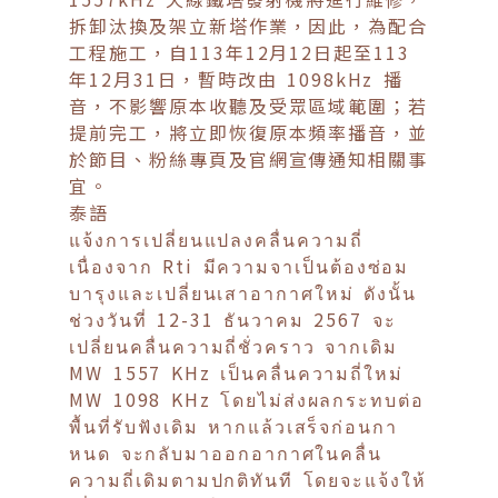
拆卸汰換及架立新塔作業，因此，為配合
工程施工，自113年12月12日起至113
年12月31日，暫時改由 1098kHz 播
音，不影響原本收聽及受眾區域範圍；若
提前完工，將立即恢復原本頻率播音，並
於節目、粉絲專頁及官網宣傳通知相關事
宜。
泰語
แจ้งการเปลี่ยนแปลงคลื่นความถี่
เนื่องจาก Rti มีความจาเป็นต้องซ่อม
บารุงและเปลี่ยนเสาอากาศใหม่ ดังนั้น
ช่วงวันที่ 12-31 ธันวาคม 2567 จะ
เปลี่ยนคลื่นความถี่ชั่วคราว จากเดิม
MW 1557 KHz เป็นคลื่นความถี่ใหม่
MW 1098 KHz โดยไม่ส่งผลกระทบต่อ
พื้นที่รับฟังเดิม หากแล้วเสร็จก่อนกา
หนด จะกลับมาออกอากาศในคลื่น
ความถี่เดิมตามปกติทันที โดยจะแจ้งให้