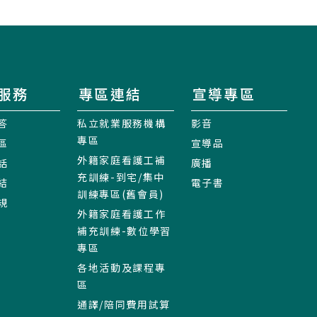
服務
專區連結
宣導專區
答
私立就業服務機構
影音
專區
區
宣導品
外籍家庭看護工補
話
廣播
充訓練-到宅/集中
結
電子書
訓練專區(舊會員)
規
外籍家庭看護工作
補充訓練-數位學習
專區
各地活動及課程專
區
通譯/陪同費用試算