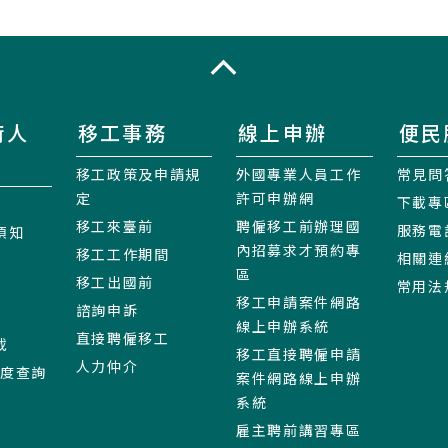
收合
術人
移工事務
線上申辦
便民
移工政策及申請規
外國專業人員工作
常見問
定
許可申辦網
下載專
移工來臺前
聘僱移工前辦理國
服務電
須知
內招募求才預約專
移工工作期間
相關連
區
移工出國前
常用法
移工申請案件網路
諮詢申訴
線上申辦系統
直接聘僱移工
載
移工直接聘僱申請
人力仲介
進度查詢
案件網路線上申辦
系統
雇主聘前講習專區