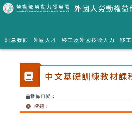
跳到主要內容區塊
外國人勞動權益
訊息發佈
外國人才
移工及外國技術人力
移工
:::
中文基礎訓練教材課
發佈日期：
標題：