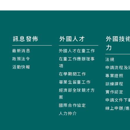
訊息發佈
外國人才
外國技
力
最新消息
外國人才在臺工作
政策法令
在臺工作應辦理事
法規
項
活動快報
申請流程及
在學期間工作
專業證照
畢業生留臺工作
訓練課程
經濟部全球競才方
實作認定
案
申請文件下
國際合作協定
線上申辦/
人力仲介