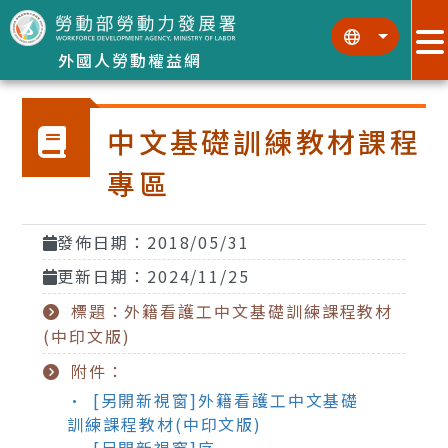
跳到主要內容區塊
:::
:::
外國人勞動權益網
中文基礎訓練教材課程
專區
發佈日期：2018/05/31
更新日期：2024/11/25
標題：外籍看護工中文基礎訓練課程教材
(中印文版)
附件：
• [另開新視窗]外籍看護工中文基礎
訓練課程教材(中印文版)