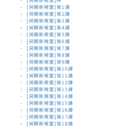
• [另開新視窗]序
• [另開新視窗]第1課
• [另開新視窗]第2課
• [另開新視窗]第3課
• [另開新視窗]第4課
• [另開新視窗]第5課
• [另開新視窗]第6課
• [另開新視窗]第7課
• [另開新視窗]第8課
• [另開新視窗]第9課
• [另開新視窗]第10課
• [另開新視窗]第11課
• [另開新視窗]第12課
• [另開新視窗]第13課
• [另開新視窗]第14課
• [另開新視窗]第15課
• [另開新視窗]第16課
• [另開新視窗]第17課
• [另開新視窗]第18課