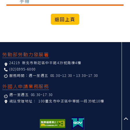
手冊
返回上頁
:::
勞動部勞動力發展署
24219 新北市新莊區中平路439號南棟4樓
(02)8995-6000
服務時間：週一至週五 08:30~12:30，13:30~17:30
外國人申請業務服務
週一至週五 08:30~17:30
親送受理地址：
100臺北市中正區中華路一段39號10樓
至