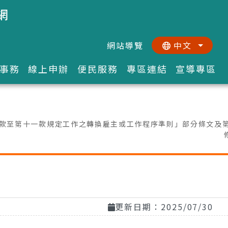
網
網站導覽
中文
:::
::
事務
線上申辦
便民服務
專區連結
宣導專區
款至第十一款規定工作之轉換雇主或工作程序準則」部分條文及
更新日期：2025/07/30