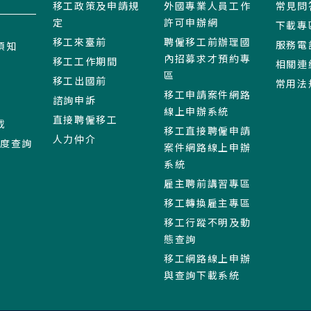
移工政策及申請規
外國專業人員工作
常見問
定
許可申辦網
下載專
移工來臺前
聘僱移工前辦理國
服務電
須知
內招募求才預約專
移工工作期間
相關連
區
移工出國前
常用法
移工申請案件網路
諮詢申訴
線上申辦系統
直接聘僱移工
載
移工直接聘僱申請
人力仲介
進度查詢
案件網路線上申辦
系統
雇主聘前講習專區
移工轉換雇主專區
移工行蹤不明及動
態查詢
移工網路線上申辦
與查詢下載系統