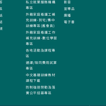
答
私立就業服務機構
影音
專區
區
宣導品
外籍家庭看護工補
話
廣播
充訓練-到宅/集中
結
電子書
訓練專區(舊會員)
規
外籍家庭看護工作
補充訓練-數位學習
專區
各地活動及課程專
區
通譯/陪同費用試算
專區
中文基礎訓練教材
課程下載
防制強迫勞動及落
實公平招募專區