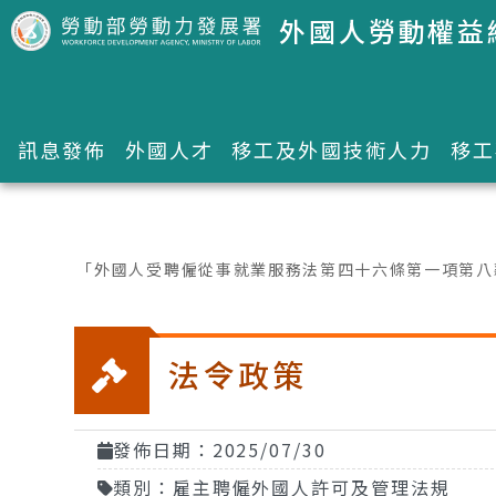
跳到主要內容區塊
外國人勞動權益
訊息發佈
外國人才
移工及外國技術人力
移工
:::
「外國人受聘僱從事就業服務法第四十六條第一項第八
法令政策
發佈日期：2025/07/30
類別：雇主聘僱外國人許可及管理法規