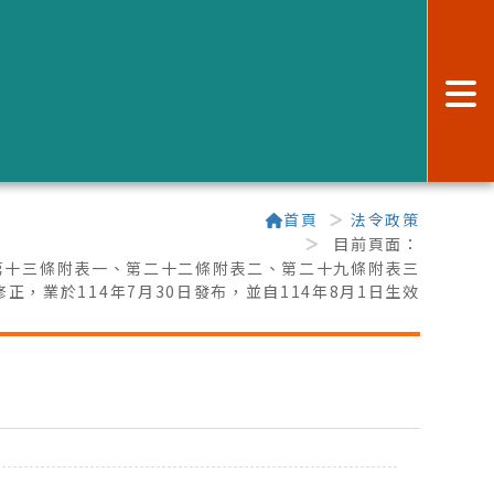
:
首頁
法令政策
目前頁面：
第十三條附表一、第二十二條附表二、第二十九條附表三
修正，業於114年7月30日發布，並自114年8月1日生效