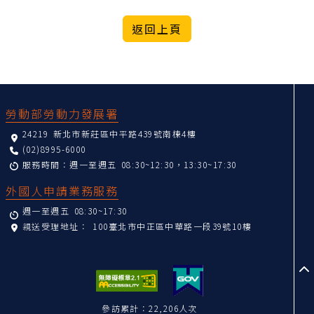
:::
勞動部勞動力發展署
24219 新北市新莊區中平路439號南棟4樓
(02)8995-6000
服務時間：週一至週五 08:30~12:30，13:30~17:30
外國人申請業務服務
週一至週五 08:30~17:30
親送受理地址：
100臺北市中正區中華路一段39號10樓
至
參訪累計：22,206人次