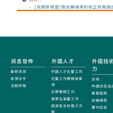
• [另開新視窗]預告轉換準則修正草案
訊息發佈
外國人才
外國技
力
最新消息
外國人才在臺工作
政策法令
在臺工作應辦理事
法規
項
活動快報
申請流程及
在學期間工作
專業證照
畢業生留臺工作
訓練課程
經濟部全球競才方
實作認定
案