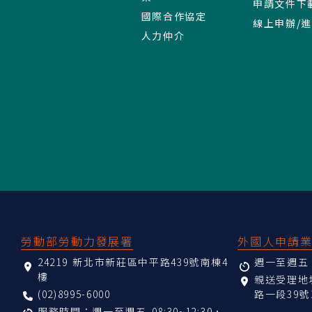
申請文件下
國際合作協定
線上申辦/
人力仲介
:::
勞動部勞動力發展署
外國人申請
24219 新北市新莊區中平路439號南棟4
週一至週五 08
樓
親送受理
(02)8995-6000
路一段39號
服務時間：週一至週五 08:30~12:30，