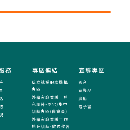
服務
專區連結
宣導專區
答
私立就業服務機構
影音
專區
區
宣導品
外籍家庭看護工補
話
廣播
充訓練-到宅/集中
結
電子書
訓練專區(舊會員)
規
外籍家庭看護工作
補充訓練-數位學習