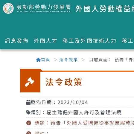
跳到主要內容區塊
外國人勞動權益
訊息發佈
外國人才
移工及外國技術人力
移工
:::
首頁
法令政策
目前頁面：
預告「外
法令政策
發佈日期：2023/10/04
類別：雇主聘僱外國人許可及管理法規
標題：預告「外國人受聘僱從事就業服務
附件：