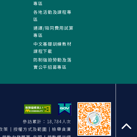
專區
各地活動及課程專
區
通譯/陪同費用試算
專區
中文基礎訓練教材
課程下載
防制強迫勞動及落
實公平招募專區
參訪累計：18,784人次
政策
授權方式及範圍
檢舉貪瀆
至