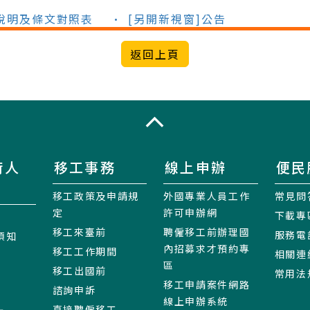
總說明及條文對照表
• [另開新視窗]公告
收合
術人
移工事務
線上申辦
便民
移工政策及申請規
外國專業人員工作
常見問
定
許可申辦網
下載專
移工來臺前
聘僱移工前辦理國
服務電
須知
內招募求才預約專
移工工作期間
相關連
區
移工出國前
常用法
移工申請案件網路
諮詢申訴
線上申辦系統
直接聘僱移工