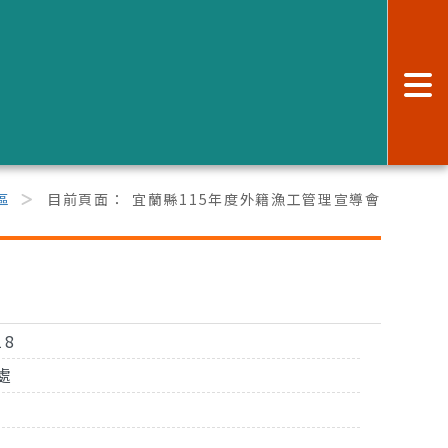
:
區
目前頁面：
宜蘭縣115年度外籍漁工管理宣導會
18
處