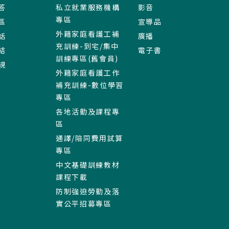
答
私立就業服務機構
影音
專區
區
宣導品
外籍家庭看護工補
話
廣播
充訓練-到宅/集中
結
電子書
訓練專區(舊會員)
規
外籍家庭看護工作
補充訓練-數位學習
專區
各地活動及課程專
區
通譯/陪同費用試算
專區
中文基礎訓練教材
課程下載
防制強迫勞動及落
實公平招募專區