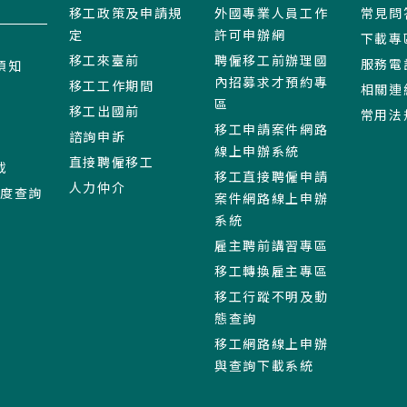
移工政策及申請規
外國專業人員工作
常見問
定
許可申辦網
下載專
移工來臺前
聘僱移工前辦理國
服務電
須知
內招募求才預約專
移工工作期間
相關連
區
移工出國前
常用法
移工申請案件網路
諮詢申訴
線上申辦系統
直接聘僱移工
載
移工直接聘僱申請
人力仲介
進度查詢
案件網路線上申辦
系統
雇主聘前講習專區
移工轉換雇主專區
移工行蹤不明及動
態查詢
移工網路線上申辦
與查詢下載系統