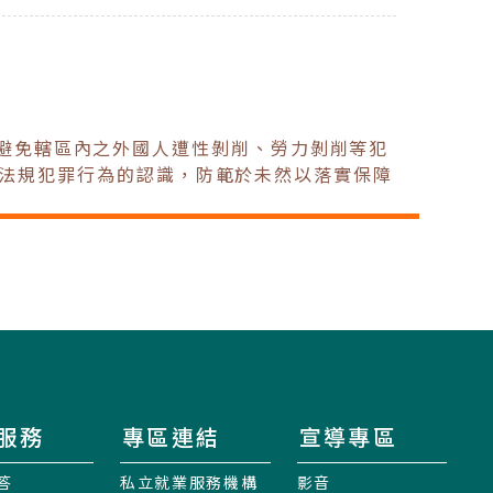
，避免轄區內之外國人遭性剝削、勞力剝削等犯
法規犯罪行為的認識，防範於未然以落實保障
服務
專區連結
宣導專區
答
私立就業服務機構
影音