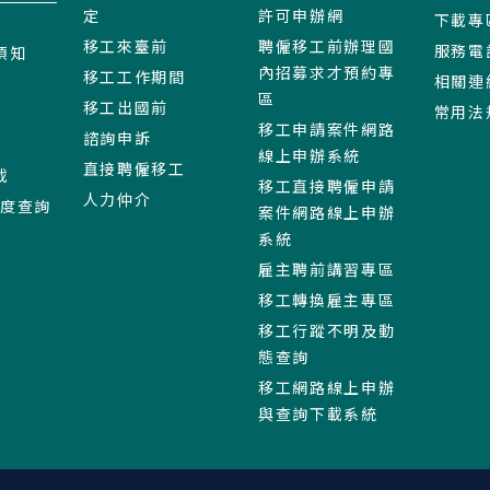
定
許可申辦網
下載專
移工來臺前
聘僱移工前辦理國
服務電
須知
內招募求才預約專
移工工作期間
相關連
區
移工出國前
常用法
移工申請案件網路
諮詢申訴
線上申辦系統
直接聘僱移工
載
移工直接聘僱申請
人力仲介
進度查詢
案件網路線上申辦
系統
雇主聘前講習專區
移工轉換雇主專區
移工行蹤不明及動
態查詢
移工網路線上申辦
與查詢下載系統