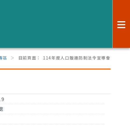
:
專區
目前頁面：
114年度人口販運防制法令宣導會
19
處