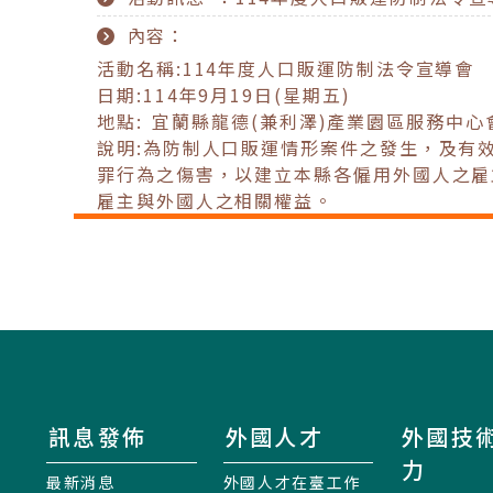
內容：
活動名稱:114年度人口販運防制法令宣導會
日期:114年9月19日(星期五)
地點: 宜蘭縣龍德(兼利澤)產業園區服務中心
說明:為防制人口販運情形案件之發生，及有
罪行為之傷害，以建立本縣各僱用外國人之雇
雇主與外國人之相關權益。
訊息發佈
外國人才
外國技
力
最新消息
外國人才在臺工作