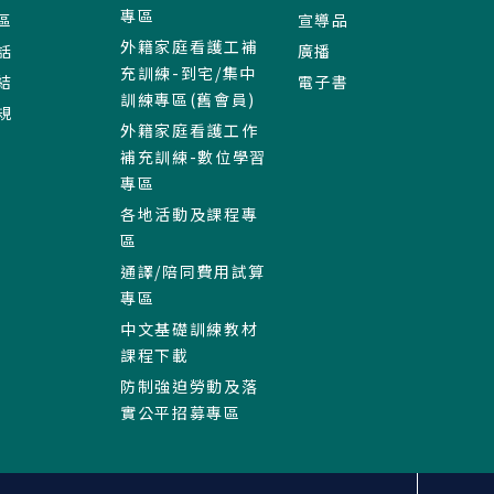
專區
區
宣導品
外籍家庭看護工補
話
廣播
充訓練-到宅/集中
結
電子書
訓練專區(舊會員)
規
外籍家庭看護工作
補充訓練-數位學習
專區
各地活動及課程專
區
通譯/陪同費用試算
專區
中文基礎訓練教材
課程下載
防制強迫勞動及落
實公平招募專區