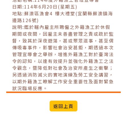
日期:114年6月20日(星期五)
地點:蘇澳區漁會4 樓大禮堂(宜蘭縣蘇澳鎮海
邊路126號)
說明:鑑於轄內雇主所聘僱之外籍漁工於休假
期間或夜間，因雇主未善盡管理之責或疏於監
督，致其於深夜遊蕩，甚或聚眾滋事，甚至偶
傳吸毒事件，影響社會治安甚鉅，期透過本次
管理宣導會之舉辦，增進外籍漁工對於臺灣法
令的認知，以達有效提升並強化外籍漁工之法
令觀念，暨降低對社會及治安所產生之衝擊；
另透過消防滅火的實地演練及勞工安全講習，
以期外籍漁工暸解工作安全重要性及面對緊急
狀況臨場反應。