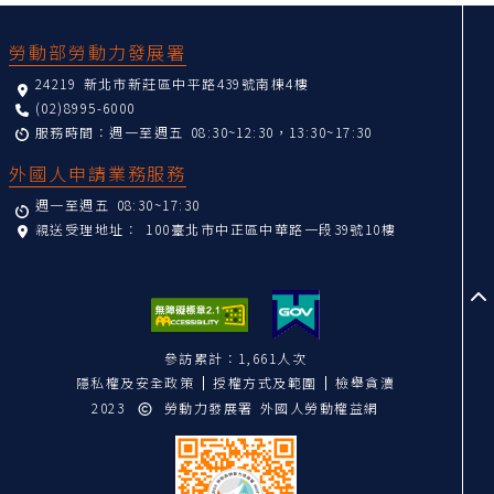
:::
勞動部勞動力發展署
24219 新北市新莊區中平路439號南棟4樓
(02)8995-6000
服務時間：週一至週五 08:30~12:30，13:30~17:30
外國人申請業務服務
週一至週五 08:30~17:30
親送受理地址：
100臺北市中正區中華路一段39號10樓
至
參訪累計：1,661人次
隱私權及安全政策
授權方式及範圍
檢舉貪瀆
2023
勞動力發展署 外國人勞動權益網