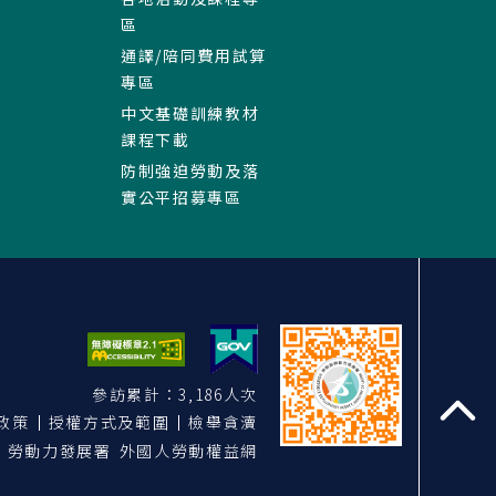
區
通譯/陪同費用試算
專區
中文基礎訓練教材
課程下載
防制強迫勞動及落
實公平招募專區
參訪累計：3,186人次
政策
授權方式及範圍
檢舉貪瀆
至
勞動力發展署 外國人勞動權益網