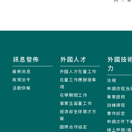
訊息發佈
外國人才
外國技
力
最新消息
外國人才在臺工作
政策法令
在臺工作應辦理事
法規
項
活動快報
申請流程及
在學期間工作
專業證照
畢業生留臺工作
訓練課程
經濟部全球競才方
實作認定
案
申請文件下
國際合作協定
線上申辦/