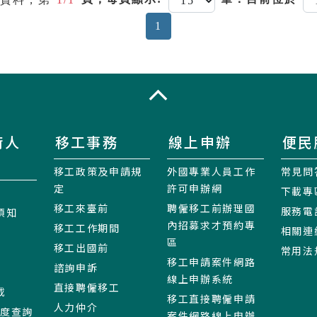
(current)
1
收合
術人
移工事務
線上申辦
便民
移工政策及申請規
外國專業人員工作
常見問
定
許可申辦網
下載專
移工來臺前
聘僱移工前辦理國
服務電
須知
內招募求才預約專
移工工作期間
相關連
區
移工出國前
常用法
移工申請案件網路
諮詢申訴
線上申辦系統
直接聘僱移工
載
移工直接聘僱申請
人力仲介
進度查詢
案件網路線上申辦