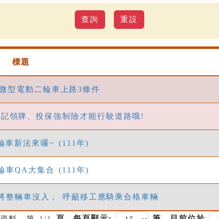
標題
)微型電動二輪車上路3條件
記領牌、投保強制險才能行駛道路哦!
車新法來囉~ (111年)
車QA大集合 (111年)
將整輛車沒入， 呼籲移工應騎乘合格車輛
筆資料，第
1/1
頁，每頁顯示:
筆．目前位於