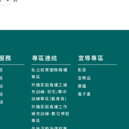
服務
專區連結
宣導專區
答
私立就業服務機構
影音
專區
區
宣導品
外籍家庭看護工補
話
廣播
充訓練-到宅/集中
結
電子書
訓練專區(舊會員)
規
外籍家庭看護工作
補充訓練-數位學習
專區
各地活動及課程專