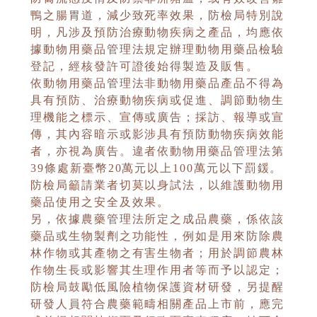
鴨之腸胃道，減少致死率效果，防檢局特別說
明，凡涉及預防治療動物疾病之產品，均應依
據動物用藥品管理法規定辦理動物用藥品檢驗
登記，經核發許可證後始得製造及販售。
依動物用藥品管理法非動物用藥品產品不得為
具有預防、治療動物疾病或促進、調節動物生
理機能之標示、宣傳或廣告；採訪、報導或宣
傳，其內容暗示或影涉具有預防動物疾病效能
者，亦視為廣告。違者依動物用藥品管理法第
39條處新臺幣20萬元以上100萬元以下罰鍰。
防檢局籲請業者切莫以身試法，以維護動物用
藥品使用之安全及效果。
另，依據農藥管理法所定之成品農藥，係依該
藥品或生物製劑之功能性，例如是用來防除農
林作物或其產物之有害生物者；用於調節農林
作物生長或影響其生理作用者等而予以認定；
防檢局鼓勵低風險植物保護資材研發，另提醒
研發人員符合農藥範疇相關產品上市前，應完