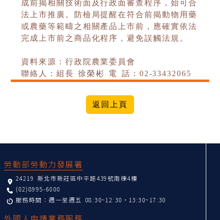
成前揭相關技術面及行政面審查程序，始可合
法上市推廣。防檢局提醒在符合前揭動物用藥
或農藥等範疇之相關產品上市前，應確實依法
完成上市前之商品化程序，避免誤觸法規。
資料來源：行政院農業委員會
聯絡人：組長 徐榮彬 電 話：02-33432065
:::
勞動部勞動力發展署
24219 新北市新莊區中平路439號南棟4樓
(02)8995-6000
服務時間：週一至週五 08:30~12:30，13:30~17:30
外國人申請業務服務