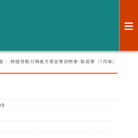
:
面：
跨國勞動力精進方案宣導說明會-製造業（7月場）
09