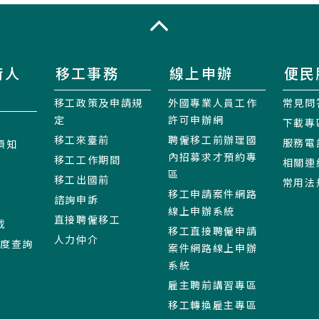
收合
術人
移工事務
線上申辦
便民
移工政策及申請規
外國專業人員工作
常見問
定
許可申辦網
下載專
移工來臺前
聘僱移工前辦理國
服務電
須知
內招募求才預約專
移工工作期間
相關連
區
移工出國前
常用法
移工申請案件網路
諮詢申訴
線上申辦系統
直接聘僱移工
載
移工直接聘僱申請
人力仲介
進度查詢
案件網路線上申辦
系統
雇主聘前講習專區
移工轉換雇主專區