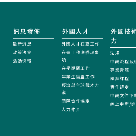
訊息發佈
外國人才
外國技
力
最新消息
外國人才在臺工作
政策法令
在臺工作應辦理事
法規
項
活動快報
申請流程及
在學期間工作
專業證照
畢業生留臺工作
訓練課程
經濟部全球競才方
實作認定
案
申請文件下
國際合作協定
線上申辦/
人力仲介