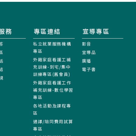
服務
專區連結
宣導專區
答
私立就業服務機構
影音
專區
區
宣導品
外籍家庭看護工補
話
廣播
充訓練-到宅/集中
結
電子書
訓練專區(舊會員)
規
外籍家庭看護工作
補充訓練-數位學習
專區
各地活動及課程專
區
通譯/陪同費用試算
專區