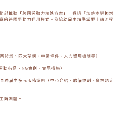
動部推動「跨國勞動力精進方案」，透過「加薪本勞換增
贏的跨國勞動力運用模式。為協助雇主精準掌握申請流程
說明（方案背景、四大架構、申請條件、人力留用機制等）
O強迫勞動指標、NG實例、實際措施）
務操作暨直聘雇主多元服務說明（中心介紹、聘僱規劃、資格規
工商團體。