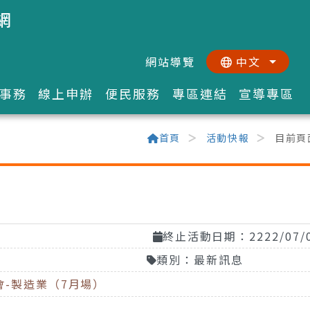
網
網站導覽
中文
:::
::
事務
線上申辦
便民服務
專區連結
宣導專區
首頁
活動快報
目前頁
終止活動日期：2222/07/
類別：最新訊息
-製造業（7月場）