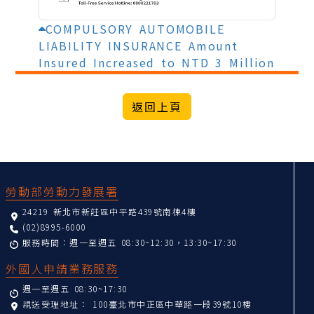
COMPULSORY AUTOMOBILE
LIABILITY INSURANCE Amount
Insured Increased to NTD 3 Million
:::
勞動部勞動力發展署
24219 新北市新莊區中平路439號南棟4樓
(02)8995-6000
服務時間：週一至週五 08:30~12:30，13:30~17:30
外國人申請業務服務
週一至週五 08:30~17:30
親送受理地址：
100臺北市中正區中華路一段39號10樓