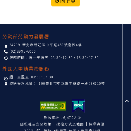
:::
勞動部勞動力發展署
24219 新北市新莊區中平路439號南棟4樓
(02)8995-6000
服務時間：週一至週五 08:30~12:30，13:30~17:30
外國人申請業務服務
週一至週五 08:30~17:30
親送受理地址：
100臺北市中正區中華路一段39號10樓
至
參訪累計：6,470人次
隱私權及安全政策
授權方式及範圍
檢舉貪瀆
2023
勞動力發展署 外國人勞動權益網