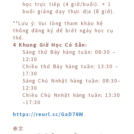
học trực tiếp (4 giờ/buổi). + 1
buổi giảng dạy thực địa (8 giờ).
**Lưu ý: Vui lòng tham khảo hệ
thống đăng ký để biết ngày học cụ
thể.
4 Khung Giờ Học Có Sẵn:
Sáng thứ Bảy hàng tuần: 08:30 –
12:30
Chiều thứ Bảy hàng tuần: 13:30 –
17:30
Sáng Chủ Nnhật hàng tuần: 08:30–
12:30
Chiều Chủ Nnhật hàng tuần: 13:30
–17:30
https://reurl.cc/GaD76W
泰文