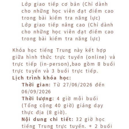
Lớp giao tiếp cơ bản (Chỉ dành
cho những học viên đạt điểm cao
trong bài kiểm tra năng lực)
Lớp giao tiếp nâng cao (Chỉ dành
cho những học viên đạt điểm cao
trong bài kiểm tra năng lực)
Khóa học tiếng Trung này kết hợp
giữa hình thức trực tuyến (online) và
trực tiếp (in-person),bao gồm 8 buổi
trực tuyến và 3 buổi trực tiếp.
Lịch trình khóa học:
Thời gian:
Từ 27/06/2026 đến
06/09/2026
Thời lượng:
4 giờ mỗi buổi
(Tổng cộng 40 giờ) giảng dạy
thực địa (8 giờ).
Nội dung chi tiết:
32 giờ học
tiếng Trung trực tuyến. + 2 buổi