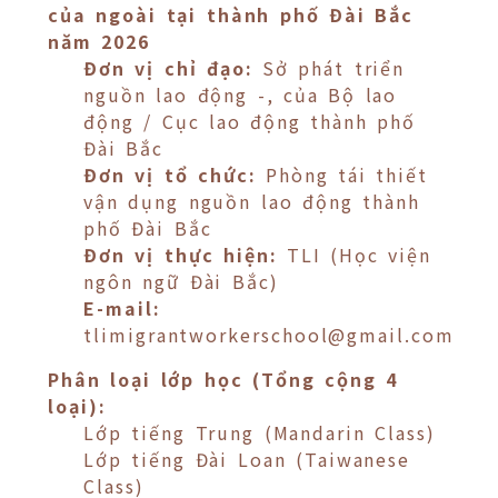
của ngoài tại thành phố Đài Bắc
năm 2026
Đơn vị chỉ đạo:
Sở phát triển
nguồn lao động -, của Bộ lao
động / Cục lao động thành phố
Đài Bắc
Đơn vị tổ chức:
Phòng tái thiết
vận dụng nguồn lao động thành
phố Đài Bắc
Đơn vị thực hiện:
TLI (Học viện
ngôn ngữ Đài Bắc)
E-mail:
tlimigrantworkerschool@gmail.com
Phân loại lớp học (Tổng cộng 4
loại):
Lớp tiếng Trung (Mandarin Class)
Lớp tiếng Đài Loan (Taiwanese
Class)