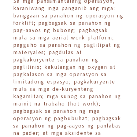
Sa mga pansamantalang operasyon,
karaniwang mga panganib ang mga:
banggaan sa panahon ng operasyon ng
forklift; pagbagsak sa panahon ng
pag-aayos ng bubong; pagbagsak
mula sa mga aerial work platform;
pagguho sa panahon ng paglilipat ng
materyales; pagdulas at
pagkakuryente sa panahon ng
paglilinis; kakulangan ng oxygen at
pagkalason sa mga operasyon sa
limitadong espasyo; pagkakuryente
mula sa mga de-kuryenteng
kagamitan; mga sunog sa panahon ng
mainit na trabaho (hot work);
pagbagsak sa panahon ng mga
operasyon ng pagbubuhat; pagbagsak
sa panahon ng pag-aayos ng panlabas
na pader; at mga aksidente sa