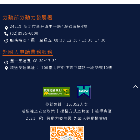
:::
勞動部勞動力發展署
24219 新北市新莊區中平路439號南棟4樓
(02)8995-6000
服務時間：週一至週五 08:30~12:30，13:30~17:30
外國人申請業務服務
週一至週五 08:30~17:30
親送受理地址：
100臺北市中正區中華路一段39號10樓
至
參訪累計：18,352人次
隱私權及安全政策
授權方式及範圍
檢舉貪瀆
2023
勞動力發展署 外國人勞動權益網