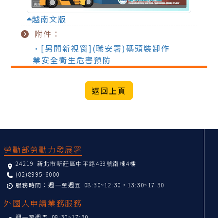
越南文版
附件：
•[另開新視窗](職安署)碼頭裝卸作
業安全衛生危害預防
:::
勞動部勞動力發展署
24219 新北市新莊區中平路439號南棟4樓
(02)8995-6000
服務時間：週一至週五 08:30~12:30，13:30~17:30
外國人申請業務服務
週一至週五 08:30~17:30