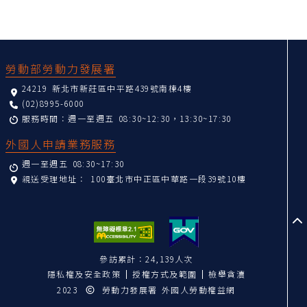
:::
勞動部勞動力發展署
24219 新北市新莊區中平路439號南棟4樓
(02)8995-6000
服務時間：週一至週五 08:30~12:30，13:30~17:30
外國人申請業務服務
週一至週五 08:30~17:30
親送受理地址：
100臺北市中正區中華路一段39號10樓
至
參訪累計：24,139人次
隱私權及安全政策
授權方式及範圍
檢舉貪瀆
2023
勞動力發展署 外國人勞動權益網