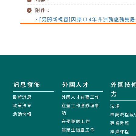
附件：
•[另開新視窗]因應114年非洲豬瘟豬隻
訊息發佈
外國人才
外國技
力
最新消息
外國人才在臺工作
政策法令
在臺工作應辦理事
法規
項
活動快報
申請流程及
在學期間工作
專業證照
畢業生留臺工作
訓練課程