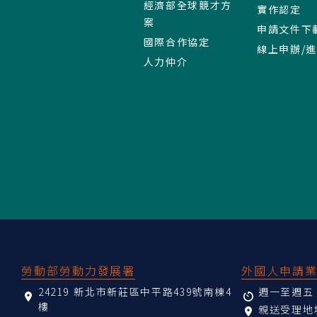
經濟部全球競才方
實作認定
案
申請文件下
國際合作協定
線上申辦/
人力仲介
:::
勞動部勞動力發展署
外國人申請
24219 新北市新莊區中平路439號南棟4
週一至週五 08
樓
親送受理