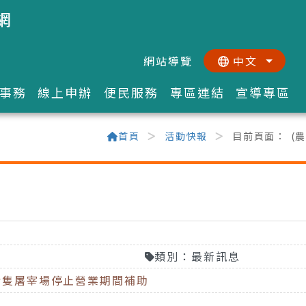
網
網站導覽
中文
:::
::
事務
線上申辦
便民服務
專區連結
宣導專區
首頁
活動快報
目前頁面：
(
類別：最新訊息
瘟豬隻屠宰場停止營業期間補助