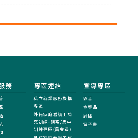
服務
專區連結
宣導專區
答
私立就業服務機構
影音
專區
區
宣導品
外籍家庭看護工補
話
廣播
充訓練-到宅/集中
結
電子書
訓練專區(舊會員)
規
外籍家庭看護工作