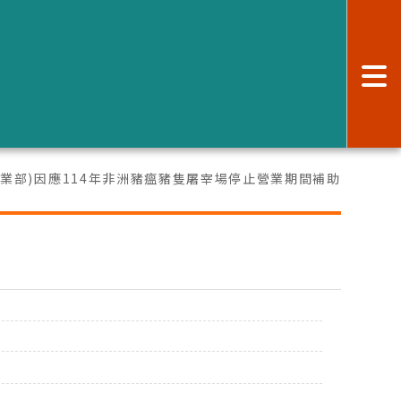
:
農業部)因應114年非洲豬瘟豬隻屠宰場停止營業期間補助