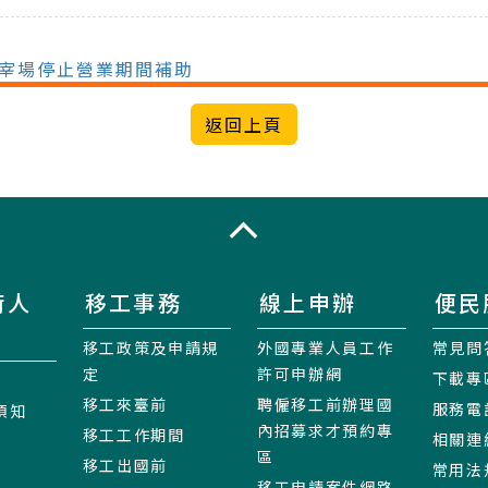
屠宰場停止營業期間補助
收合
術人
移工事務
線上申辦
便民
移工政策及申請規
外國專業人員工作
常見問
定
許可申辦網
下載專
移工來臺前
聘僱移工前辦理國
服務電
須知
內招募求才預約專
移工工作期間
相關連
區
移工出國前
常用法
移工申請案件網路