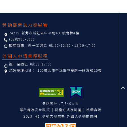
:::
勞動部勞動力發展署
24219 新北市新莊區中平路439號南棟4樓
(02)8995-6000
服務時間：週一至週五 08:30~12:30，13:30~17:30
外國人申請業務服務
週一至週五 08:30~17:30
親送受理地址：
100臺北市中正區中華路一段39號10樓
至
參訪累計：7,940人次
隱私權及安全政策
授權方式及範圍
檢舉貪瀆
2023
勞動力發展署 外國人勞動權益網