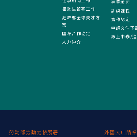
在學期間工作
專業證照
畢業生留臺工作
訓練課程
經濟部全球競才方
實作認定
案
申請文件下
國際合作協定
線上申辦/
人力仲介
:::
勞動部勞動力發展署
外國人申請