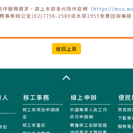
陪伴服務需求，請上本部多元陪伴官網（
https://mcs.w
辦公室(02)7756-2580或本部1955免費諮詢專線
收合
術人
移工事務
線上申辦
便民
移工政策及申請規
外國專業人員工作
常見問
定
許可申辦網
下載專
移工來臺前
聘僱移工前辦理國
服務電
須知
內招募求才預約專