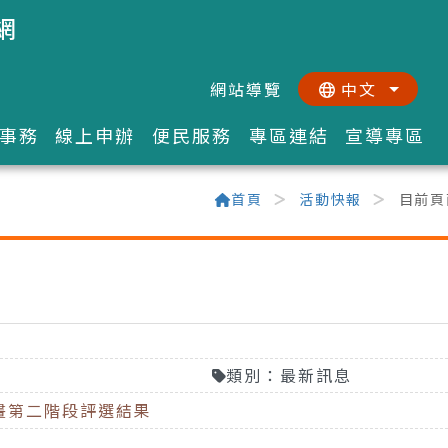
網
網站導覽
中文
:::
::
事務
線上申辦
便民服務
專區連結
宣導專區
首頁
活動快報
目前頁
類別：最新訊息
畫第二階段評選結果