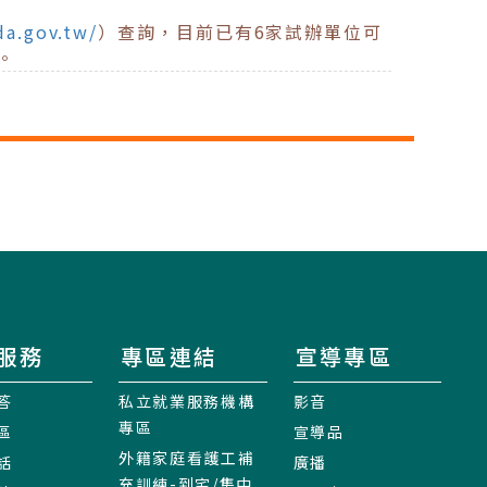
da.gov.tw/
）查詢，目前已有6家試辦單位可
。
服務
專區連結
宣導專區
答
私立就業服務機構
影音
專區
區
宣導品
外籍家庭看護工補
話
廣播
充訓練-到宅/集中