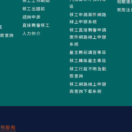
移工工作期間
相關連
區
移工出國前
常用法
移工申請案件網路
諮詢申訴
線上申辦系統
直接聘僱移工
載
移工直接聘僱申請
人力仲介
進度查詢
案件網路線上申辦
系統
雇主聘前講習專區
移工轉換雇主專區
移工行蹤不明及動
態查詢
移工網路線上申辦
與查詢下載系統
業務服務